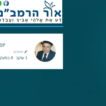
יוס
כותב/ת
1
עוקב
0
במעקב