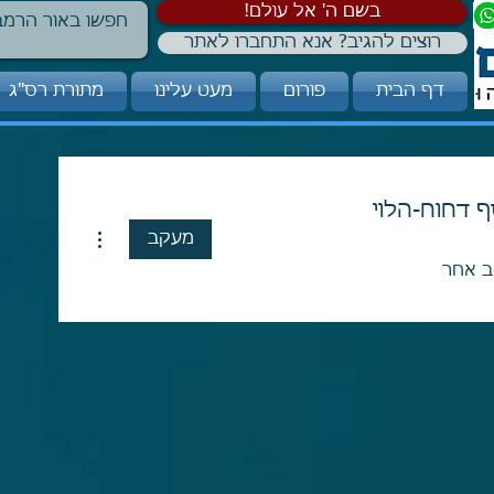
!בשם ה' אל עולם
רוצים להגיב? אנא התחברו לאתר
דף הבית
פורום
מעט עלינו
מתורת רס"ג
ף דחוח-הלוי
More actions
מעקב
 אחר