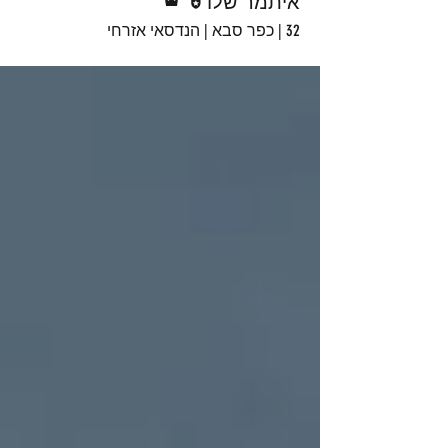
איתמר שלו
32 | כפר סבא | הנדסאי אזרחי