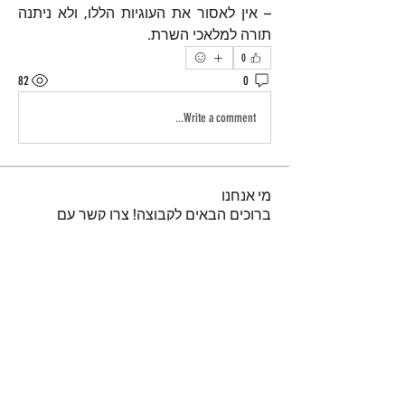
– אין לאסור את העוגיות הללו, ולא ניתנה 
תורה למלאכי השרת.
0
82
0
Write a comment...
מי אנחנו
ברוכים הבאים לקבוצה! צרו קשר עם
החברים בה, קבלו עדכונים ושתפו מדיה.
חברים
נאור טויטו
עקוב
iuliul
עקוב
iuliul
איתיאל קורח
עקוב