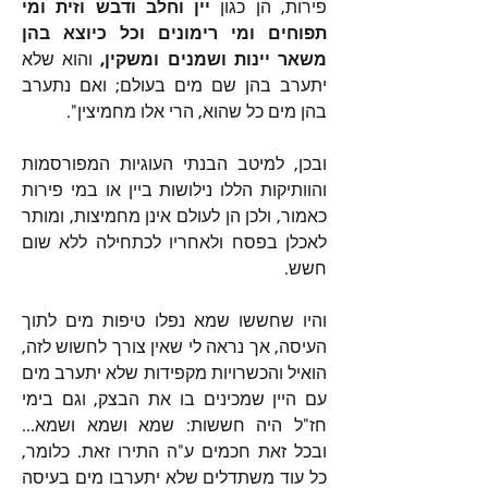
פירות, הן כגון 
יין וחלב ודבש וזית ומי 
תפוחים ומי רימונים וכל כיוצא בהן 
משאר יינות ושמנים ומשקין,
 והוא שלא 
יתערב בהן שם מים בעולם; ואם נתערב 
בהן מים כל שהוא, הרי אלו מחמיצין".
ובכן, למיטב הבנתי העוגיות המפורסמות 
והוותיקות הללו נילושות ביין או במי פירות 
כאמור, ולכן הן לעולם אינן מחמיצות, ומותר 
לאכלן בפסח ולאחריו לכתחילה ללא שום 
חשש.
והיו שחששו שמא נפלו טיפות מים לתוך 
העיסה, אך נראה לי שאין צורך לחשוש לזה, 
הואיל והכשרויות מקפידות שלא יתערב מים 
עם היין שמכינים בו את הבצק, וגם בימי 
חז"ל היה חששות: שמא ושמא ושמא... 
ובכל זאת חכמים ע"ה התירו זאת. כלומר, 
כל עוד משתדלים שלא יתערבו מים בעיסה 