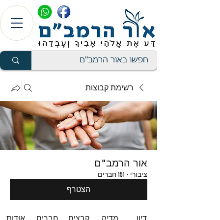
רשימת קבוצות
אור הרמב"ם
ציבורי
·
151 חברים
הצטרף
דיון
מדיה
קבצים
חברים
אודות