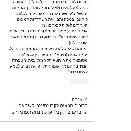
חחחח לא בכדי כתב רבינו (ח"ג פל"ו) שהתורה 
באה להקל עלינו ולא להחמיר, ומהיכן "מסירות 
הנפש" ע"ע השתדלות החמאסניקים לעלות 
ל"חאג'" במכה ותבין את השתדלות המינים 
הארורים לעלות לפגר באומן. 
אגב אורחיה, אמרו חכמים (ר"ה ט"ז:) "חייב אדם 
לטהר עצמו ברגל", וכן פסק רבינו (ט"ז מטומאת 
אוכלין ה"ט).
ומחמת שיש שלושה מקומות המטמאים באוהל, 
ארץ העמים (נזיר פ"ז מ"ז, ערובין ל:, פי"א 
מטומאת מת ה"ה), אוהל המת, ובית ע"ז, בחרו 
המינים להם את אומן, דתלייהו אית ביה, לטמא 
עצמם ברגל.........
Like
מי אנחנו
ברוכים הבאים לקבוצה! צרו קשר עם
החברים בה, קבלו עדכונים ושתפו מדיה.
חברים