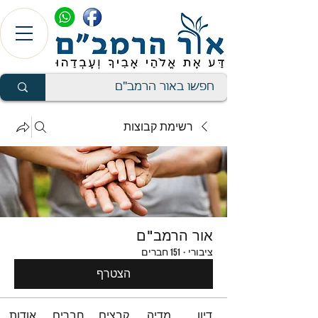
רשימת קבוצות
אור הרמב"ם
ציבורי
·
151 חברים
הצטרף
דיון
מדיה
קבצים
חברים
אודות