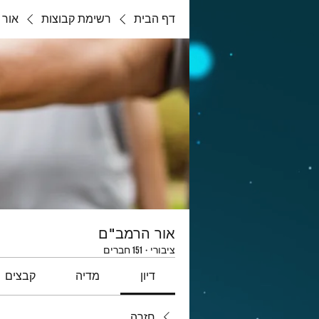
דף הבית
רשימת קבוצות
אור 
אור הרמב"ם
ציבורי
·
151 חברים
דיון
מדיה
קבצים
חזרה