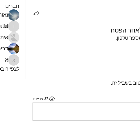
חברים
נאור 
iuliul
אחר הפסח
iuliul
איתי
פר טלפון.
דביר
א
א
לצפייה בכל
וב בשביל זה.
87 צפיות