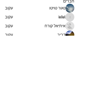
חברים
נאור טויטו
עקוב
iuliul
עקוב
iuliul
איתיאל קורח
עקוב
דביר
עקוב
א
עקוב
א
לצפייה בכל החברים (151)
הרשמו לקבלת עדכונים והודעות
על מאמרים חדשים
Submit