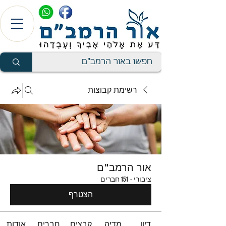
רשימת קבוצות
אור הרמב"ם
ציבורי
·
151 חברים
הצטרף
דיון
מדיה
קבצים
חברים
אודות