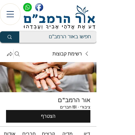
רשימת קבוצות
אור הרמב"ם
ציבורי
·
151 חברים
הצטרף
דיון
מדיה
קבצים
חברים
אודות