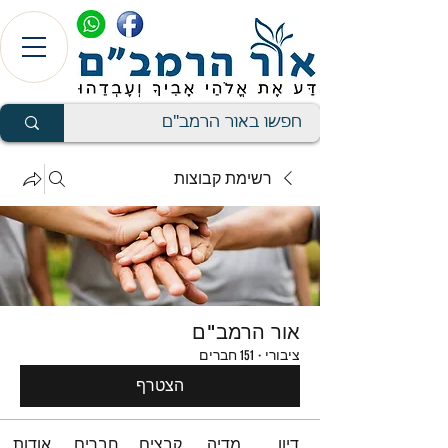
רשימת קבוצות
אור הרמב"ם
ציבורי
·
151 חברים
הצטרף
דיון
מדיה
קבצים
חברים
אודות