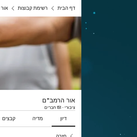
דף הבית
רשימת קבוצות
אור 
אור הרמב"ם
ציבורי
·
151 חברים
דיון
מדיה
קבצים
חזרה