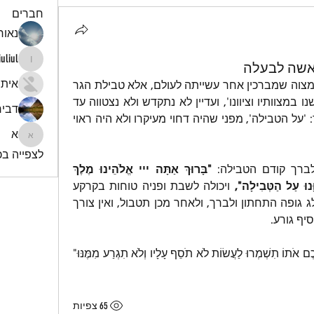
חברים
נאור 
iuliul
אשה לבעלה
iuliul
איתי
בהל' ברכות (יא, ט) נפסק: "אין לך מצוה שמברכין אחר עשייתה לעולם, אלא טבילת הגר 
בלבד, שאינו יכול לומר: 'אשר קידשנו במצוותיו וציוונו', ועדיין לא נתקדש ולא נצטווה עד 
דביר
שיטבול. לפיכך אחר שיטבול מברך: 'על הטבילה', מפני שהיה דחוי מעיקרו ולא היה ראוי 
א
א
לצפייה בכל
ברך קודם הטבילה: 
"בָּרוּךְ אַתָּה ייי אֱלֹהֵינוּ מֶלֶךְ 
ָּנוּ עַל הַטְּבִילָה",
 ויכולה לשבת ופניה טוחות בקרקע 
(הל' ברכות א, ט) או לכסות את פלג גופה התחתון ולברך, ולאחר מכן תטבול, ואין צורך 
יף גורע.
"אֵת כָּל הַדָּבָר אֲשֶׁר אָנֹכִי מְצַוֶּה אֶתְכֶם אֹתוֹ תִשְׁמְרוּ לַעֲשׂוֹת לֹא תֹסֵף עָלָיו וְלֹא תִגְרַע מִמֶּנּוּ" 
65 צפיות