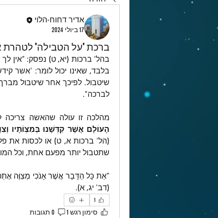
אדיר דחוח-הלוי
17 ביולי 2024
ברכת 'על הטבילה' לטהרת 
לברכה".
מהלכה זו עולה שהאשה צריכה ל
הָעוֹלָם אֲשֶׁר קִדְּשָׁנוּ בְּמִצְוֹתָיו וְצִו
שתטבול יותר מפעם אחת, וכל המוס
(דב' יג, א).
1
סימון רגש 1
0 תגובות