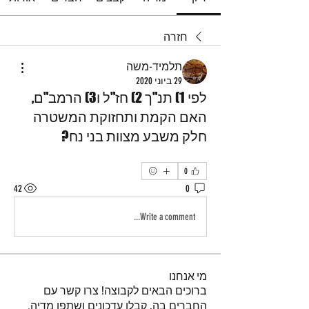
חזרה
תלמיד-משה
29 ביוני 2020
לפי 1) תנ"ך 2) חז"ל ו3) הרמב"ם,
האם הקמת ותחזוקת המשטרה
חלק משבע מצוות בני נח?
0
42
0
Write a comment...
מי אנחנו
ברוכים הבאים לקבוצה! צרו קשר עם
החברים בה, קבלו עדכונים ושתפו מדיה.