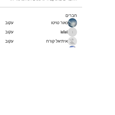
חברים
נאור טויטו
עקוב
iuliul
עקוב
iuliul
איתיאל קורח
עקוב
דביר
עקוב
א
עקוב
א
לצפייה בכל החברים (151)
הרשמו לקבלת עדכונים והודעות
על מאמרים חדשים