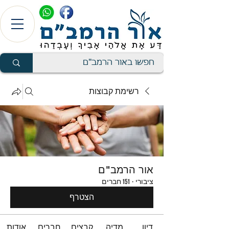
רשימת קבוצות
אור הרמב"ם
ציבורי
·
151 חברים
הצטרף
דיון
מדיה
קבצים
חברים
אודות