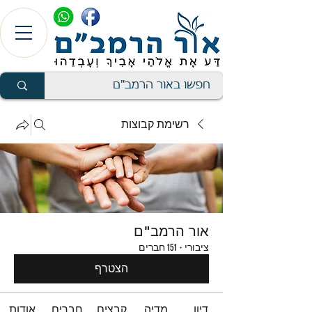
רשימת קבוצות
אור הרמב"ם
ציבורי
·
151 חברים
הצטרף
דיון
מדיה
קבצים
חברים
אודות