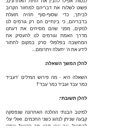
לנסות אפילו להבין את הזיות האחרונים, 
פשוט לשלוח את דבריהם למחזור הקרוב 
לביתך, כדי שסוף-סוף תהיה תועלת 
בדבריהם, כי בינתיים הם רק גורמים לנו 
לנזקים, מפני שהם מסיחים את דעתנו 
מדרך האמת וגורמים לנו להעסיק את 
המחשבה בפלפולי סרק במקום לחתור 
לידע את ה' יתעלה ויתרומם...
להלן המשך השאלה:
השאלה היא - מה פירוש המילים 'דעביד 
כמר עבד ועביד כמר עבד'?
להלן תשובתי:
למיטב הבנתי ההלכה האחרונה שנפסקה 
קבעה שניתן לנהוג כשני החכמים. ואולי עלי 
להתנצל, אך איני מבין מה הקושי? וייתכן 