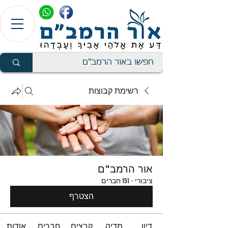
רשימת קבוצות
אור הרמב"ם
ציבורי
·
151 חברים
הצטרף
דיון
מדיה
קבצים
חברים
אודות