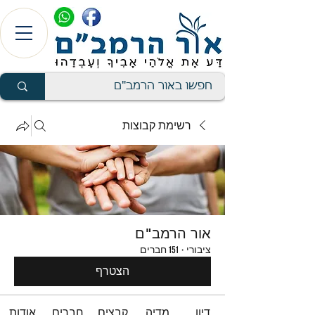
רשימת קבוצות
אור הרמב"ם
ציבורי
·
151 חברים
הצטרף
דיון
מדיה
קבצים
חברים
אודות