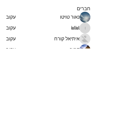
חברים
נאור טויטו
עקוב
iuliul
עקוב
iuliul
איתיאל קורח
עקוב
דביר
עקוב
א
עקוב
א
לצפייה בכל החברים (151)
הרשמו לקבלת עדכונים והודעות
על מאמרים חדשים