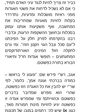
כביר זה צריך להיות לנגד עיני האדם תמיד, 
כי אם לא נשׂכיל לדחות את פשטי האגדות 
מפני ראיות מושׂכלות ומדעיות, נתדרדר 
בקלות להזיות מאגיות שמחריבות את 
המחשבה, ואף משקיעות אותנו עמוק 
בסכלות ובחושך ההשקפות הרעות, וכדברי 
רבנו בהקדמתו לפרק חלק על הפיכתנו 
ל"עם סכל ונבל הגוי הקטן הזה". ומי גרם 
לתקלה הזו? המינים האורתודוקסים 
המתעתעים – תופשׂי אגדות חז"ל ותיאורי 
הבורא בתורה כפשוטם.
אגב, רש"י פירש שם: "ונענע לי בראשו – 
כמודה בברכתי ועונה אמן". כלומר, לפי 
שר"י יש להבין את כל האגדה הזו כפשוטה, 
שהרי הוא מפרש שמדובר בדברים 
כפשוטם וכהווייתם! ומי שמפרש אגדה זו 
כפשוטה יגיע להזיות מינות חמורות מאד, 
כגון: 
א)
 שיש לה' רחמים במובן של תכונות 