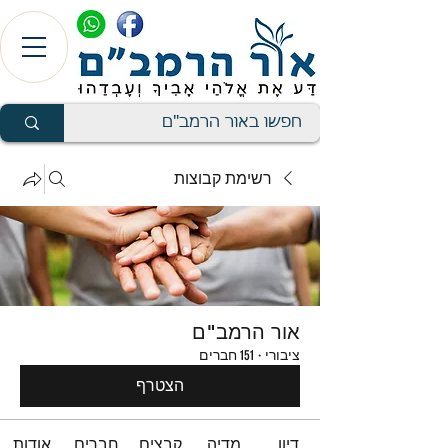
רשימת קבוצות
אור הרמב"ם
ציבורי
·
151 חברים
הצטרף
דיון
מדיה
קבצים
חברים
אודות