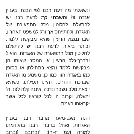
ונשאלתי מה דעת רבנו לפי הבנתי בעניין 
אגדה זו? 
והשבתי כך:
 לדעת רבנו יש 
להתעלם לחלוטין מכל התפאורה של 
האגדה, ולהתייחס אך ורק למשפט האחרון, 
שבו נמצא הרעיון שהיא מבקשת ללמד. 
וביתר ביאור, לדעת רבנו יש להתעלם 
לחלוטין מכל התפאורה של האגדות, הואיל 
ובדרך-כלל הרעיון או המסר שאותו הן 
מבקשות ללמד נמצא בתחילתן או בסופן 
כמו באגדה הזו. כמו כן, משמע מן האגדה 
שברכת ההדיוט, דהיינו תפילתו, כשהיא 
יוצאת מלב נשבר ונדכה, איננה קלה לפני ה' 
יתעלה, וקרוב ה' לכל קוראיו לכל אשר 
יקראוהו באמת.
והנה מעט-מזער מדברי רבנו בעניין 
האגדות, ואחל בדברי רבנו בהקדמתו 
למורה (עמ' ז–ח): "וברובם [וברוב 