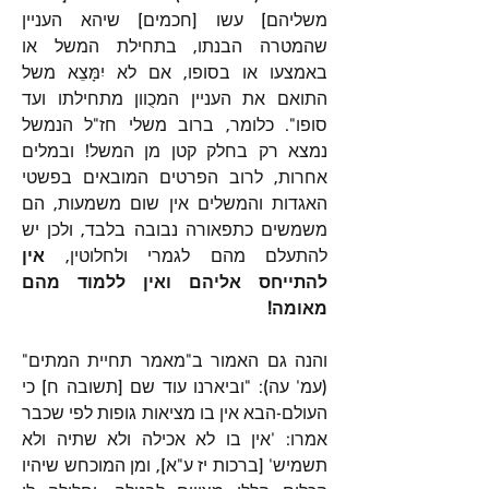
משליהם] עשו [חכמים] שיהא העניין 
שהמטרה הבנתו, בתחילת המשל או 
באמצעו או בסופו, אם לא יִמָּצֵא משל 
התואם את העניין המכֻוון מתחילתו ועד 
סופו". כלומר, ברוב משלי חז"ל הנמשל 
נמצא רק בחלק קטן מן המשל! ובמלים 
אחרות, לרוב הפרטים המובאים בפשטי 
האגדות והמשלים אין שום משמעות, הם 
משמשים כתפאורה נבובה בלבד, ולכן יש 
להתעלם מהם לגמרי ולחלוטין, 
אין 
להתייחס אליהם ואין ללמוד מהם 
מאומה!
והנה גם האמור ב"מאמר תחיית המתים" 
(עמ' עה): "וביארנו עוד שם [תשובה ח] כי 
העולם-הבא אין בו מציאות גופות לפי שכבר 
אמרו: 'אין בו לא אכילה ולא שתיה ולא 
תשמיש' [ברכות יז ע"א], ומן המוכחש שיהיו 