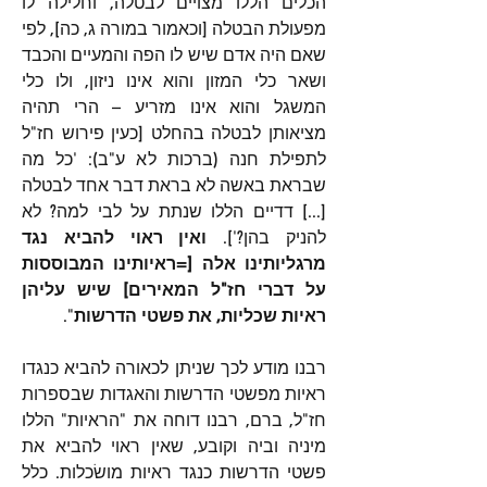
הכלים הללו מצויים לבטלה, וחלילה לו 
מפעולת הבטלה [וכאמור במורה ג, כה], לפי 
שאם היה אדם שיש לו הפה והמעיים והכבד 
ושאר כלי המזון והוא אינו ניזון, ולו כלי 
המשגל והוא אינו מזריע – הרי תהיה 
מציאותן לבטלה בהחלט [כעין פירוש חז"ל 
לתפילת חנה (ברכות לא ע"ב): 'כל מה 
שבראת באשה לא בראת דבר אחד לבטלה 
[...] דדיים הללו שנתת על לבי למה? לא 
להניק בהן?']. 
ואין ראוי להביא נגד 
מרגליותינו אלה [=ראיותינו המבוססות 
על דברי חז"ל המאירים] שיש עליהן 
ראיות שכליות, את פשטי הדרשות
".
רבנו מודע לכך שניתן לכאורה להביא כנגדו 
ראיות מפשטי הדרשות והאגדות שבספרות 
חז"ל, ברם, רבנו דוחה את "הראיות" הללו 
מיניה וביה וקובע, שאין ראוי להביא את 
פשטי הדרשות כנגד ראיות מושׂכלות. כלל 