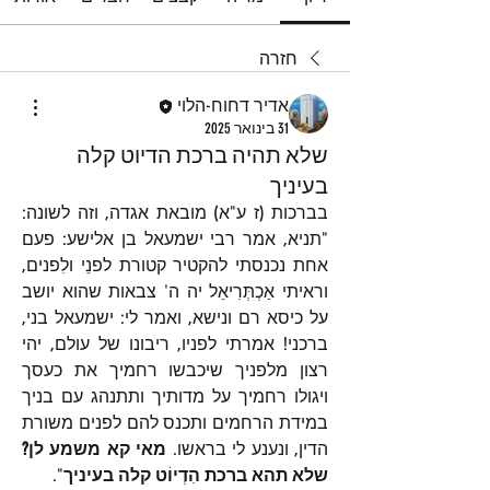
חזרה
אדיר דחוח-הלוי
31 בינואר 2025
שלא תהיה ברכת הדיוט קלה
בעיניך
בברכות (ז ע"א) מובאת אגדה, וזה לשונה: 
"תניא, אמר רבי ישמעאל בן אלישע: פעם 
אחת נכנסתי להקטיר קטורת לפנֵי ולִפנים, 
וראיתי אַכְתְּרִיאֵל יה ה' צבאות שהוא יושב 
על כיסא רם ונישא, ואמר לי: ישמעאל בני, 
ברכני! אמרתי לפניו, ריבונו של עולם, יהי 
רצון מלפניך שיכבשו רחמיך את כעסך 
ויגולו רחמיך על מדותיך ותתנהג עם בניך 
במידת הרחמים ותכנס להם לפנים משורת 
הדין, ונענע לי בראשו. 
מאי קא משמע לן? 
שלא תהא ברכת הִדְיוֹט קלה בעיניך
".