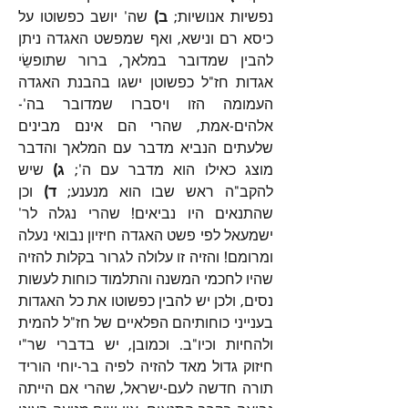
נפשיות אנושיות; 
ב)
 שה' יושב כפשוטו על 
כיסא רם ונישא, ואף שמפשט האגדה ניתן 
להבין שמדובר במלאך, ברור שתופשֵׂי 
אגדות חז"ל כפשוטן ישגו בהבנת האגדה 
העמומה הזו ויסברו שמדובר בה'-
אלהים-אמת, שהרי הם אינם מבינים 
שלעתים הנביא מדבר עם המלאך והדבר 
מוצג כאילו הוא מדבר עם ה'; 
ג)
 שיש 
להקב"ה ראש שבו הוא מנענע; 
ד)
 וכן 
שהתנאים היו נביאים! שהרי נגלה לר' 
ישמעאל לפי פשט האגדה חיזיון נבואי נעלה 
ומרומם! והזיה זו עלולה לגרור בקלות להזיה 
שהיו לחכמי המשנה והתלמוד כוחות לעשות 
נסים, ולכן יש להבין כפשוטו את כל האגדות 
בענייני כוחותיהם הפלאיים של חז"ל להמית 
ולהחיות וכיו"ב. וכמובן, יש בדברי שר"י 
חיזוק גדול מאד להזיה לפיה בר-יוחי הוריד 
תורה חדשה לעם-ישראל, שהרי אם הייתה 