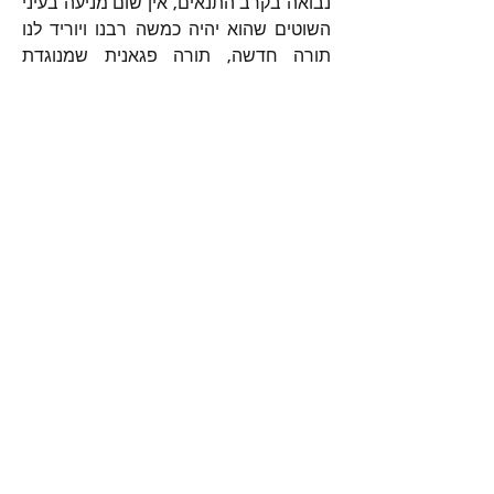
נבואה בקרב התנאים, אין שום מניעה בעיני 
השוטים שהוא יהיה כמשה רבנו ויוריד לנו 
תורה חדשה, תורה פגאנית שמנוגדת 
בתכלית לתורה הטהורה שקיבלנו בסיני.
ולעולם
 לא יקום נביא כמשה רבנו ע"ה, ולכן 
לעולם
 לא תבוא לנו תורה חדשה אפילו 
על-ידי נביא-אמת, אך השוטים המקובלים 
הפגאניסטים מרשיעים ומתעתעים ולא ידעו 
ולא יבינו.
2
91
2
2
כתיבת תגובה...
החדשות ביותר
מוש לוי
24 באפר׳