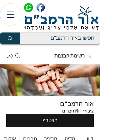
רשימת קבוצות
אור הרמב"ם
ציבורי
·
151 חברים
הצטרף
דיון
מדיה
קבצים
חברים
אודות