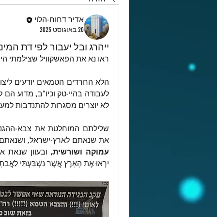
אדיר דחוח-הלוי
20 באוגוסט 2023
ייהרג ובל יעבור לפי דת המי
ראו נא את הפאשקוויל שצילמתי היו
לא יוצרים מסגרות להתנדבות למען
את שנאתם לארץ-ישראל, ושנאתם 
עמוקה ושורשית, 
יִרְאוּ אֶת הָאָרֶץ אֲשֶׁר נִשְׁבַּעְתִּי לַאֲבֹ