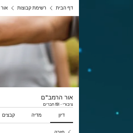
דף הבית
רשימת קבוצות
אור 
אור הרמב"ם
ציבורי
·
151 חברים
דיון
מדיה
קבצים
חזרה