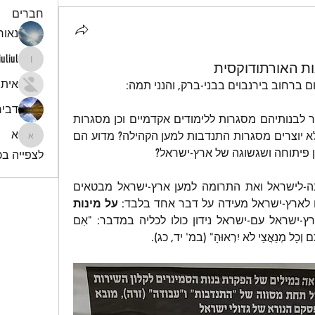
חברים
נאור 
iuliul
נות האורתודוקסית
iuliul
איתי
ם ברחוב בירנבוים בבני-ברק, והנני תמה:
דביר
הלא החרדים הטמאים יודעים ליצור לבנותיהם מסגרות ללימודים אקדמיים וכן מסגרות 
א
לעבודה בהיי-טק וכיו"ב, מדוע הם לא יוצרים מסגרות התנדבות למען הקהילה? מדוע הם 
א
 פיתוחה ושגשוגה של ארץ-ישראל?
לצפייה בכל
שלילתם המוחלטת את צבא-ההגנה-לישראל ואת התרומה למען ארץ-ישראל מבטאים 
לארץ-ישראל מעידה על דבר אחד בלבד: 
על מינות 
ובעוון שנאת ארץ-ישראל עם-ישראל נידון כולו לכליה במדבר: "אִם 
תָם וְכָל מְנַאֲצַי לֹא יִרְאוּהָ" (במ' יד, כג).