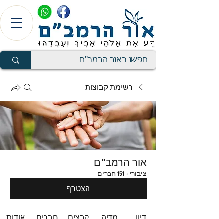
רשימת קבוצות
אור הרמב"ם
ציבורי
·
151 חברים
הצטרף
דיון
מדיה
קבצים
חברים
אודות