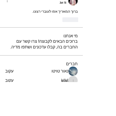
Jun 16
ברוך המאריך אפו לעוברי רצונו.
Like
מי אנחנו
ברוכים הבאים לקבוצה! צרו קשר עם
החברים בה, קבלו עדכונים ושתפו מדיה.
חברים
נאור טויטו
עקוב
iuliul
עקוב
iuliul
איתיאל קורח
עקוב
דביר
עקוב
א
עקוב
א
לצפייה בכל החברים (151)