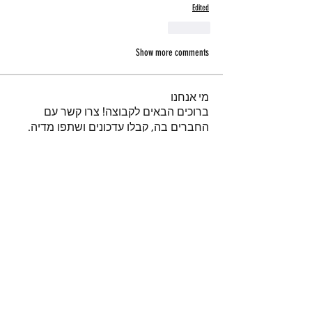
Edited
Like
Show more comments
מי אנחנו
ברוכים הבאים לקבוצה! צרו קשר עם
החברים בה, קבלו עדכונים ושתפו מדיה.
חברים
נאור טויטו
עקוב
iuliul
עקוב
iuliul
איתיאל קורח
עקוב
דביר
עקוב
א
עקוב
א