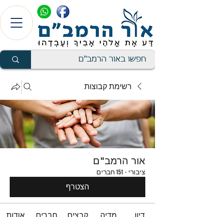
רשימת קבוצות
אור הרמב"ם
ציבורי
·
151 חברים
הצטרף
דיון
מדיה
קבצים
חברים
אודות