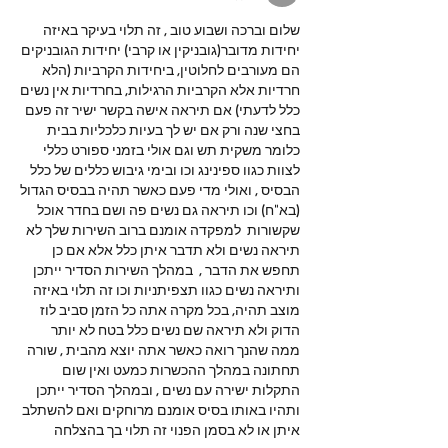
שלום וברכה ושבוע טוב , זה תלוי בעיקר באיזה 
יחידות מדובר(גובניקין או קרבי) יחידות הגובניקים 
הם מעורבים לחלוטין, ביחידות הקרביות (הלא 
חרדיות אלא הקרביות הרגילות, בחרדיות אין נשים 
כלל לדעתי) אם תיראה אישה בקשר ישיר זה פעם 
בחצי שנה ורק אם יש לך בעיות כלכליות בבית 
כלומר משקית תש וגם אולי בזמני ספורט כללי 
לצוות כגוו ספינינג וכו ובימי גיבוש כללים של כלל 
הבסיס , ואולי מדי פעם כאשר תהיה בבסיס הגדול 
(בא"ח) וכו תיראה גם נשים פה ושם בחדר אוכל 
שקשורות  למפקדה אומנם ברוב השירות שלך לא 
תיראה נשים ולא תדבר איתן כלל אלא אם כן 
תחפש את הדבר ,  במהלך השירות הסדיר ייתכן 
ותיראה נשים כגוו תצפיתניות וכו זה תלוי באיזה 
מוצב תהיה, בכל מקרה אתה כל הזמן סביב לוז 
הדוק ולא תיראה שם נשים כלל בטח לא יותר 
ממה שהנך רואה כאשר אתה יוצא מהבית , שורה 
תחתונה במהלך ההכשרות כמעט ואין שום 
התקלות ישירה עם נשים , ובמהלך הסדיר ייתכן 
ותהיו באותו בסיס אומנם מרוחקים ואם להשתלב 
איתן או לא בסמן הפנוי זה תלוי בך בהצלחה 