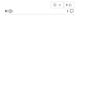
0
91
1
撰寫留言......
最新
איתמר שלו
2024年1月16日
תודה
按讚
מי אנחנו
ברוכים הבאים לקבוצה! צרו קשר עם
החברים בה, קבלו עדכונים ושתפו מדיה.
חברים