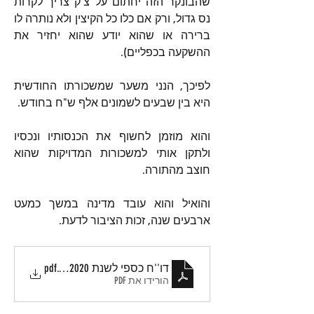
שהבונקר הזה יחתום על צ'ק צריך לקרות 
נס גדול, ורק אם כלו כל הקיצין ולא נותרה לו 
ברירה או שהוא יודע שהוא יחזיר את 
ההשקעה בכפליים).
לפיכך, הנני משער שמשכורתו החודשית 
היא בין שבעים לשמונים אלף ש"ח בחודש.
והוא מוזמן לחשוף את הכנסותיו ונכסיו 
ולתקן אותי למשכורות המדויקות שהוא 
חוצב מהתורה.
והואיל והוא עובד מדינה במשך כמעט 
ארבעים שנה, זכות הציבור לדעת.
דו''ח כספי לשנת 2020 של מועצה דתית קרית-אונו
.pdf
הורידו את PDF