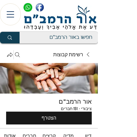
רשימת קבוצות
אור הרמב"ם
ציבורי
·
151 חברים
הצטרף
דיון
מדיה
קבצים
חברים
אודות