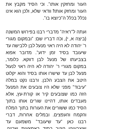
העור ומחזקין אותו". וכי הסיד מקבץ את 
העור ומחזק אותו? וודאי שלא, ולכן הוא אינו 
נכלל בכלל ה"כיוצא בו".
ועתה ל"ראיה" מדברי רבנו בפירוש המשנה 
(ביצה א, י), וכֹה דבריו שם: "ובמקום מגורי 
ר' יהודה לא היה ראוי מנעל לבן ללבישה עד 
שיעובד בסיד זמן ידוע". מדובר אפוא 
בצביעתו של מנעל לבן דווקא. כלומר, 
במקום מגורי ר' יהודה לא היה ראוי לנעול 
מנעל לבן עד שישרו אותו בסיד והוא יקלוט 
היטב את הצבע הלבן. ורבנו נקט במלה 
"עיבוד" מפני שלא היו צובעים את המנעל 
הזה כמו שצובעים קיר או קורת-עץ, אלא 
מעבדים אותו, דהיינו שורים אותו בתוך 
הסיד כמו ששורים את העורות בתוך המלח 
והקמח והעפצים. ובמלים אחרות, דברי 
רבנו כאן "עד שיעובד" משמעם עד 
שיצבעוהו היטב בסיד באמצעות שרייה, 