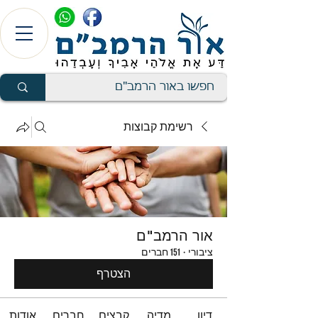
רשימת קבוצות
אור הרמב"ם
ציבורי
·
151 חברים
הצטרף
דיון
מדיה
קבצים
חברים
אודות