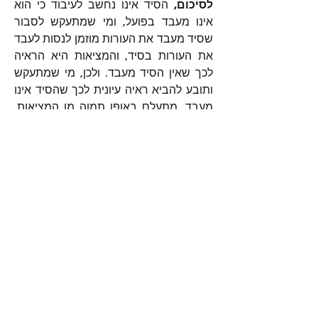
לסיכום,
 הסיד אינו נחשב לעיבוד כי הוא 
אינו מעבד בפועל, ומי שמתעקש לסבור 
שסיד מעבד את העורות מוזמן לנסות לעבד 
את העורות בסיד, והמציאות היא הראיה 
לכך שאין הסיד מעבד. ולכן, מי שמתעקש 
ותובע להביא ראיה עיונית לכך שהסיד אינו 
מעבד, מתעלם באופן תמוה מן המציאות, 
ומבקש ראיה עיונית לעניין שניתן להוכיחו 
במציאות. אלא שדרכם להתעלם מן 
המציאות ולתעתע בטענות-סרק כדי להגן 
על דתם הארורה אשר השחיתה את דרך 
האמת.
0
63
0
Viết bình luận...
מי אנחנו