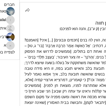
חברים
נאור 
iuliul
חווה
iuliul
איתי
ן (ק ע"ב), והנה הוא לפניכם:
דביר
"כל אשה שתובעת בעלה לדבר מצוה, הווין לה בנים [חכמים ונבונים] [...] איני? [האמנם? 
א
והלא] [...] עשר קללות נתקללה חוה, דכתיב: 'אֶל הָאִשָּׁה אָמַר הַרְבָּה אַרְבֶּה' [בר' ג, טז] – 
א
אלו שני טיפי דמים, אחת דם נידה ואחת דם בתולים; [וממשיכים לדרוש את הפסוק 
לצפייה בכל
שהחלו בו:] 'עִצְּבוֹנֵךְ' – זה צער גידול בנים; 'וְהֵרֹנֵךְ' – זה צער העיבור; 'בְּעֶצֶב תֵּלְדִי בָנִים' – 
כמשמעו; 'וְאֶל אִישֵׁךְ תְּשׁוּקָתֵךְ' – מלמד שהאשה משתוקקת על בעלה בשעה שיוצא לדרך; 
'וְהוּא יִמְשָׁל בָּךְ' – מלמד שהאשה תובעת בלב והאיש תובע בפה, זו היא מידה טובה 
בנשים. [ראינו אפוא שמידה טובה בנשים שהאשה תובעת בלב, איך אפוא נאמר לעיל 
במדרש ש'כל אשה שתובעת לדבר מצוה' וכו'?] כי קאמרינן, דמרצייא ארצויי קמיה [אלא, 
לא שהאשה תובעת בפה ממש, אלא שמתרצה לפניו, מוצאת חן לפניו]. [וממשיכים 
לתמוה: נאמר שחווה נתקללה בעשר קללות וראינו עד עתה רק שבע:] הני שבע הויין! כי 
אתא רב דימי אמר: עטופה כאבל [שהיא מכסה את ראשה ומעט מפניה עד מקום השפם 
כעטיפת האבל], ומנודה מכל אדם [יתבאר לקמן], וחבושה בבית האסורין [שאינה יוצאת 