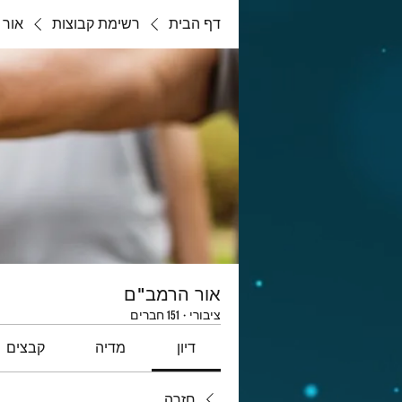
דף הבית
רשימת קבוצות
אור 
אור הרמב"ם
ציבורי
·
151 חברים
דיון
מדיה
קבצים
חזרה