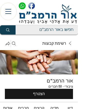
רשימת קבוצות
אור הרמב"ם
ציבורי
·
151 חברים
הצטרף
דיון
מדיה
קבצים
חברים
אודות