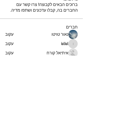
ברוכים הבאים לקבוצה! צרו קשר עם
החברים בה, קבלו עדכונים ושתפו מדיה.
חברים
נאור טויטו
עקוב
iuliul
עקוב
iuliul
איתיאל קורח
עקוב
דביר
עקוב
א
עקוב
א
לצפייה בכל החברים (151)
הרשמו לקבלת עדכונים והודעות
על מאמרים חדשים