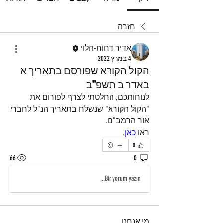
חזרה
אדיר דחוח-הלוי
4 במרץ 2022
הקול הקורא שפורסם בתאריך א
באדר ב תשפ"ב
לנוחותכם, החלטתי לצרף לפורום את 
"הקול הקורא" שנשלח בתאריך הנ"ל לחברי 
אור הרמב"ם.
ראו 
כאן
.
0
66
0
Bir yorum yazın...
מי אנחנו