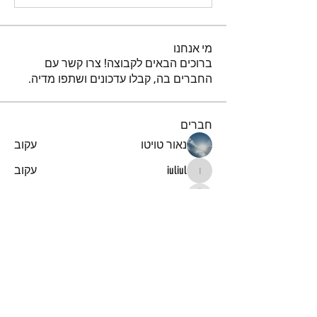
מי אנחנו
ברוכים הבאים לקבוצה! צרו קשר עם
החברים בה, קבלו עדכונים ושתפו מדיה.
חברים
נאור טויטו
עקוב
iuliul
עקוב
iuliul
איתיאל קורח
עקוב
דביר
עקוב
א
עקוב
א
לצפייה בכל החברים (151)