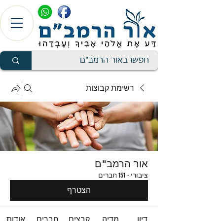
רשימת קבוצות
אור הרמב"ם
ציבורי
·
151 חברים
הצטרף
דיון
מדיה
קבצים
חברים
אודות