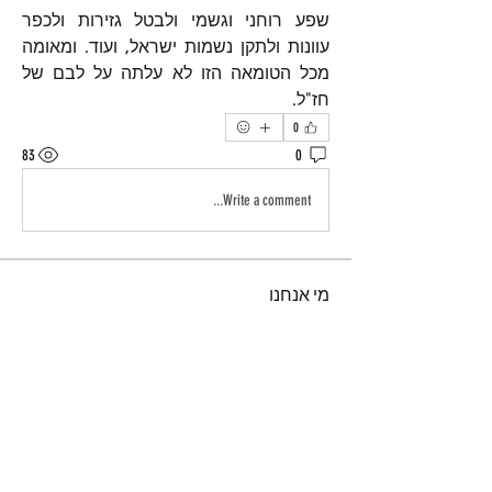
שפע רוחני וגשמי ולבטל גזירות ולכפר 
עוונות ולתקן נשמות ישראל, ועוד. ומאומה 
מכל הטומאה הזו לא עלתה על לבם של 
חז"ל.
0
83
0
Write a comment...
מי אנחנו
ברוכים הבאים לקבוצה! צרו קשר עם
החברים בה, קבלו עדכונים ושתפו מדיה.
חברים
נאור טויטו
עקוב
iuliul
עקוב