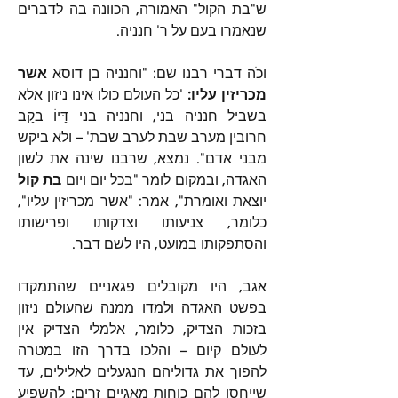
ש"בת הקול" האמורה, הכוונה בה לדברים 
שנאמרו בעם על ר' חנניה.
וכֹה דברי רבנו שם: "וחנניה בן דוסא 
אשר 
מכריזין עליו:
 'כל העולם כולו אינו ניזון אלא 
בשביל חנניה בני, וחנניה בני דַּיוֹ בקָב 
חרובין מערב שבת לערב שבת' – ולא ביקש 
מבני אדם". נמצא, שרבנו שינה את לשון 
האגדה, ובמקום לומר "בכל יום ויום 
בת קול
יוצאת ואומרת", אמר: "אשר מכריזין עליו", 
כלומר, צניעותו וצדקותו ופרישותו 
והסתפקותו במועט, היו לשם דבר.
אגב, היו מקובלים פגאניים שהתמקדו 
בפשט האגדה ולמדו ממנה שהעולם ניזון 
בזכות הצדיק, כלומר, אלמלי הצדיק אין 
לעולם קיום – והלכו בדרך הזו במטרה 
להפוך את גדוליהם הנגעלים לאלילים, עד 
שייחסו להם כוחות מאגיים זרים: להשפיע 