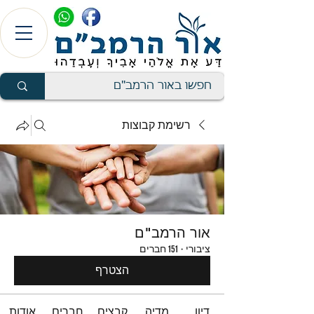
רשימת קבוצות
אור הרמב"ם
ציבורי
·
151 חברים
הצטרף
דיון
מדיה
קבצים
חברים
אודות