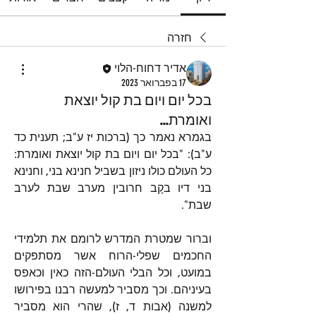
חזרה
אדיר דחוח-הלוי
17 בפברואר 2023
בכל יום ויום בת קול יוצאת
ואומרת...
בגמרא נאמר כך (ברכות יז ע"ב; תענית כד 
ע"ב): "בכל יום ויום בת קול יוצאת ואומרת: 
כל העולם כולו ניזון בשביל חנינא בני, וחנינא 
בני דיו בקָב חרובין מערב שבת לערב 
שבת".
וברור שמטרת המדרש לרומם את תלמידי 
החכמים שפלי-הרוח אשר מסתפקים 
במועט, וכל הבלי העולם-הזה כאין וכאפס 
בעיניהם. וכך מסביר למעשה רבנו בפירושו 
למשנה (אבות ד, ז), שהרי הוא מסביר 