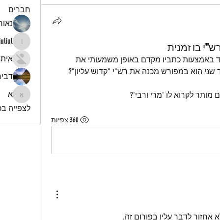
חברים
נאור 
iuliul
"י בו זמנית
iuliul
איתי
האם מותר לכבד מישהו שמצד אחד באמצעות כתביו מקדם באופן משמעותי את 
שני הוא במפורש מכנה את רש"י "קדוש עליון"?
דביר
א
ותר לקרוא לו 'מרי ורבי'?
א
לצפייה בכל
360 צפיות
אחזור לדבר עליו בפורום זה.