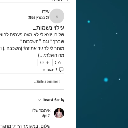
עידו
28 במרץ 2026
עידו
עילוי נשמות…
שברך״ וגם ״השכבות״ 
מה הועלתי…)
0
2 תגובות
Write a comment...
Newest
Sort by:
איתמר שלו
Apr 01
שלום, במקומך הייתי מתגר