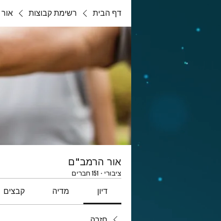
דף הבית
רשימת קבוצות
אור 
אור הרמב"ם
ציבורי
·
151 חברים
דיון
מדיה
קבצים
חזרה