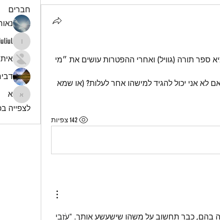
חברים
נאור 
iuliul
iuliul
איתי
שלום. יוצא לי לא מעט פעמים להוציא ספר תורה (גוויל) ואחרי ההפטרות עושים את ״מי 
דביר
מותר לי להגיד את זה? (השכבה..) ואם לא אני יכול להגיד למישהו אחר לעלות? (או שמא 
א
א
לצפייה בכל
142 צפיות
ה בהם, כבר תחשוב על משהו שישעשע אותך. "
עֹזְבֵי 