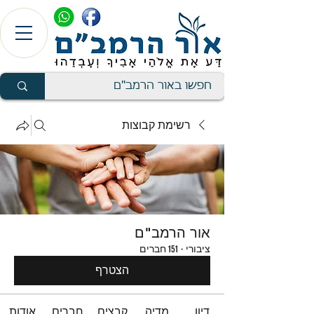
רשימת קבוצות
אור הרמב"ם
ציבורי
·
151 חברים
הצטרף
דיון
מדיה
קבצים
חברים
אודות