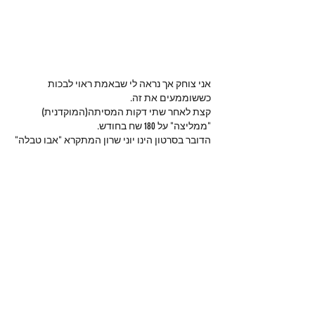
אני צוחק אך נראה לי שבאמת ראוי לבכות 
כששוממעים את זה.
קצת לאחר שתי דקות המסיתה(המוקדנית) 
"ממליצה" על 180 שח בחודש.
הדובר בסרטון הינו יוני שרון המתקרא "אבו טבלה" 
אבי התוף.
Like
Show more comments
מי אנחנו
ברוכים הבאים לקבוצה! צרו קשר עם
החברים בה, קבלו עדכונים ושתפו מדיה.