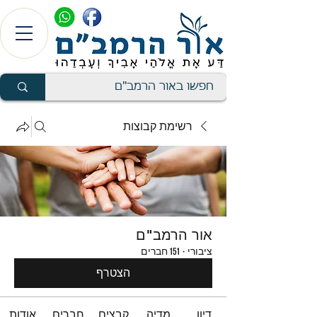
רשימת קבוצות
אור הרמב"ם
ציבורי
·
151 חברים
הצטרף
דיון
מדיה
קבצים
חברים
אודות