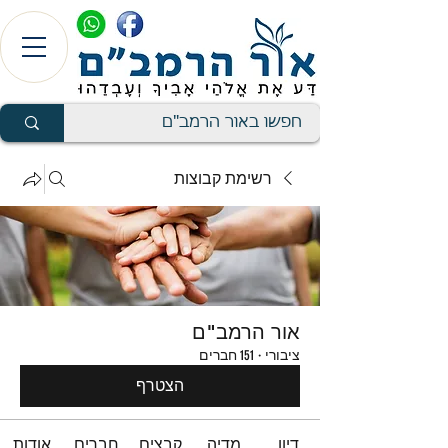
רשימת קבוצות
אור הרמב"ם
ציבורי
·
151 חברים
הצטרף
דיון
מדיה
קבצים
חברים
אודות