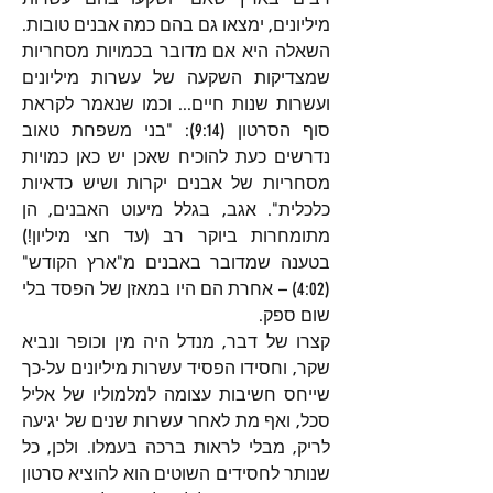
מיליונים, ימצאו גם בהם כמה אבנים טובות. 
השאלה היא אם מדובר בכמויות מסחריות 
שמצדיקות השקעה של עשרות מיליונים 
ועשרות שנות חיים... וכמו שנאמר לקראת 
סוף הסרטון (9:14): "בני משפחת טאוב 
נדרשים כעת להוכיח שאכן יש כאן כמויות 
מסחריות של אבנים יקרות ושיש כדאיות 
כלכלית". אגב, בגלל מיעוט האבנים, הן 
מתומחרות ביוקר רב (עד חצי מיליון!) 
בטענה שמדובר באבנים מ"ארץ הקודש" 
(4:02) – אחרת הם היו במאזן של הפסד בלי 
שום ספק.
קצרו של דבר, מנדל היה מין וכופר ונביא 
שקר, וחסידו הפסיד עשרות מיליונים על-כך 
שייחס חשיבות עצומה למלמוליו של אליל 
סכל, ואף מת לאחר עשרות שנים של יגיעה 
לריק, מבלי לראות ברכה בעמלו. ולכן, כל 
שנותר לחסידים השוטים הוא להוציא סרטון 