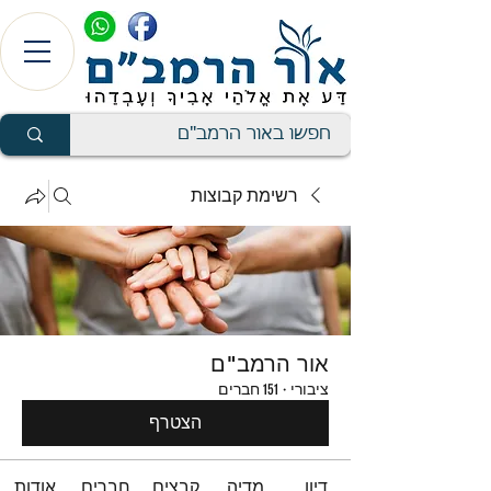
רשימת קבוצות
אור הרמב"ם
ציבורי
·
151 חברים
הצטרף
דיון
מדיה
קבצים
חברים
אודות