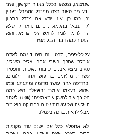
שנמצאו, נמצאו בכלל באזור הקישון, ואיני 
יודע מה טאוב רצה ממנדל הטמבל בעניין 
זה. כמו כן, איני יודע אם מנדל התכוון 
"להתנבא" במלמוליו, סתם נראה לי שלא 
היה לו מה לומר לראש העיר גוראל, והוא 
הפטיר כמה דברי הבל מפיו.
על-כל-פנים, סרטון זה הינו דוגמה לאדם 
אומלל שהלך בשבי אחרי אליל משוקץ. 
טאוב מצא אבנים טובות מעטות והפסיד 
עשרות מיליונים בחיפוש אחר יהלומים, 
וברדיפה אחרי עושר מדומה ומתעתע, וכמו 
שהוא בעצמו אומר: "השאלה היא כמה 
נצטרך עוד להשקיע מאמצים" (2:05). לאחר 
השקעה של עשרות שנים בפרויקט הוא מת 
מבלי לראות ברכה בעמלו.
ולא אתפלא כלל אם ישנם עוד מקומות 
רבים בארץ שאם יושקעו בהם עשרות 