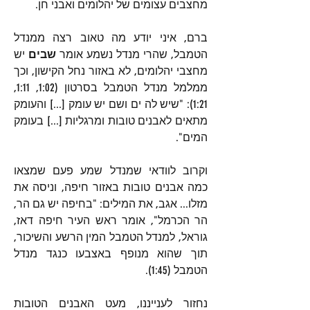
מחצבים עצומים של יהלומים ואבני חן.
ברם, איני יודע מה טאוב רצה ממנדל 
הטמבל, שהרי מנדל נשמע אומר 
שבים 
יש 
מחצבי יהלומים, לא באזור נחל הקישון, וכך 
ממלמל מנדל הטמבל בסרטון (1:02, 1:11, 
1:21): "שיש לה ים ושם יש עומק [...] והעומק 
מתאים לאבנים טובות ומרגליות [...] בעומק 
המים".
וקרוב לוודאי שמנדל שמע פעם שמצאו 
כמה אבנים טובות באזור חיפה, וניסה את 
מזלו... אגב, את המילים: "בחיפה יש גם הר, 
הר הכרמל", אומר ראש העיר חיפה דאז, 
גוראל, למנדל הטמבל המין הרשע והשיכור, 
תוך שהוא מנופף באצבעו כנגד מנדל 
הטמבל (1:45).
נחזור לענייננו, מעט האבנים הטובות 