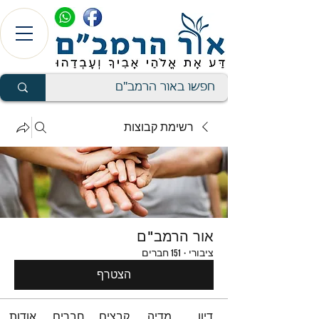
רשימת קבוצות
אור הרמב"ם
ציבורי
·
151 חברים
הצטרף
דיון
מדיה
קבצים
חברים
אודות