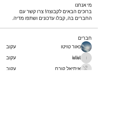
מי אנחנו
ברוכים הבאים לקבוצה! צרו קשר עם
החברים בה, קבלו עדכונים ושתפו מדיה.
חברים
נאור טויטו
עקוב
iuliul
עקוב
iuliul
איתיאל קורח
עקוב
דביר
עקוב
א
עקוב
א
לצפייה בכל החברים (151)
הרשמו לקבלת עדכונים והודעות
על מאמרים חדשים