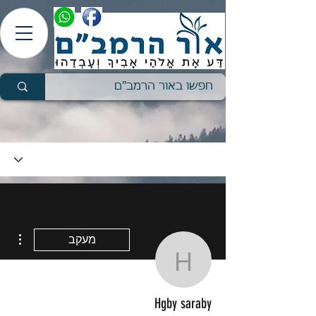
ions
מעקב
Hgby saraby
Hgby saraby