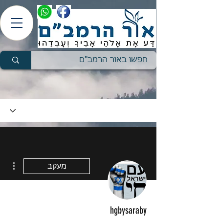
ions
מעקב
hgbysaraby