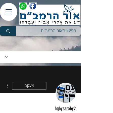
ions
מעקב
hgbysaraby2