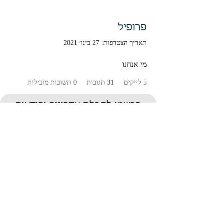
פרופיל
תאריך הצטרפות: 27 בינו׳ 2021
מי אנחנו
5
לייקים
31
תגובות
0
תשובות מובילות
הרשמו לקבלת עדכונים והודעות
על מאמרים חדשים
Submit
תנאי שימוש ומדיניות פרטיות