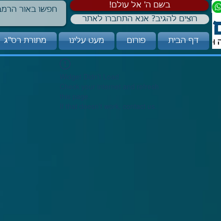
!בשם ה' אל עולם
רוצים להגיב? אנא התחברו לאתר
דף הבית
פורום
מעט עלינו
מתורת רס"ג
Widget Didn’t Load
Check your internet and refresh
this page.
If that doesn’t work, contact us.