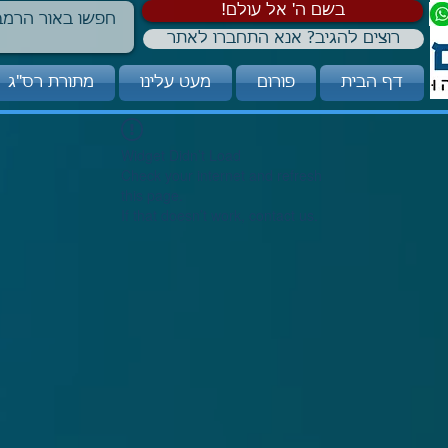
!בשם ה' אל עולם
רוצים להגיב? אנא התחברו לאתר
דף הבית
פורום
מעט עלינו
מתורת רס"ג
Widget Didn’t Load
Check your internet and refresh
this page.
If that doesn’t work, contact us.