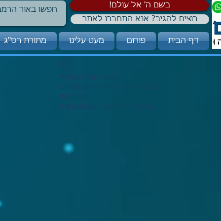
!בשם ה' אל עולם
רוצים להגיב? אנא התחברו לאתר
דף הבית
פורום
מעט עלינו
מתורת רס"ג
Widget Didn’t Load
Check your internet and refresh
this page.
If that doesn’t work, contact us.