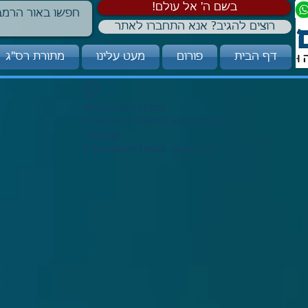
!בשם ה' אל עולם
רוצים להגיב? אנא התחברו לאתר
דף הבית
פורום
מעט עלינו
מתורת רס"ג
Widget Didn’t Load
Check your internet and refresh
this page.
If that doesn’t work, contact us.