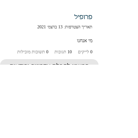
פרופיל
תאריך הצטרפות: 13 בדצמ׳ 2021
מי אנחנו
0
לייקים
10
תגובות
0
תשובות מובילות
הרשמו לקבלת עדכונים והודעות
על מאמרים חדשים
Submit
תנאי שימוש ומדיניות פרטיות