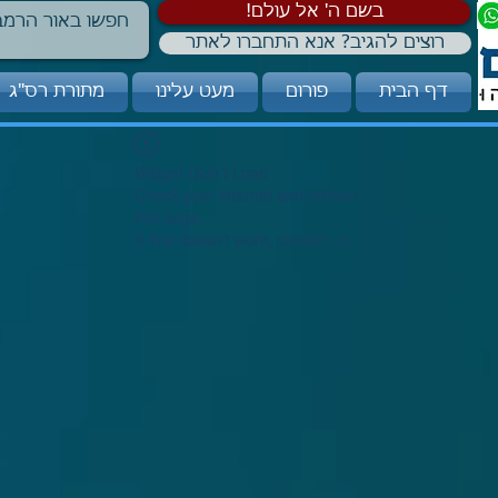
!בשם ה' אל עולם
רוצים להגיב? אנא התחברו לאתר
דף הבית
פורום
מעט עלינו
מתורת רס"ג
Widget Didn’t Load
Check your internet and refresh
this page.
If that doesn’t work, contact us.