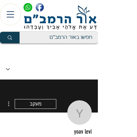
ions
מעקב
yoav levi
yoav levi