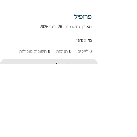
פרופיל
תאריך הצטרפות: 26 בינו׳ 2026
מי אנחנו
0
לייקים
0
תגובות
0
תשובות מובילות
הרשמו לקבלת עדכונים והודעות
על מאמרים חדשים
Submit
תנאי שימוש ומדיניות פרטיות