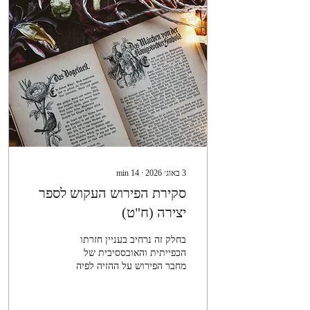
והרוממות לה' יתעלה
בבית-המקדש, אשר כולה נועדה
לנו שוכני-בתי-חומר ותכליתה
לזַכּוֹת ולרומם ולקרב אותנו
אליו. דוגמה שצז בשמות (לה,
כב) נאמר:...
3 באוג׳ 2026
∙
14
min
סקירת הפירוש העקוש לספר
יצירה (ח"ט)
בחלק זה נרחיב בעניין חזרתו
הכפייתית והאובססיבית של
מחבר הפירוש על ההזיה לפיה
הקב"ה מצוי בכל מקום. ברם,
טרם שאחל אבקש לעיין עמכם
בדברי רבנו במורה (א, ע):