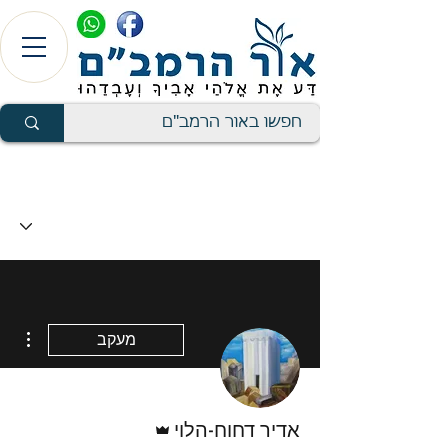
ions
מעקב
אדמין
אדיר דחוח-הלוי