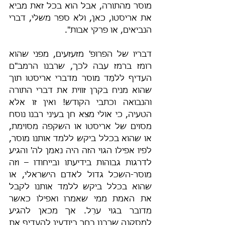
מוסר מהתורה, אבל הוא בכל זאת מביא 
את אריסטו, כאן, ולא ספר משלי, דברי 
הנביאים, או פרקי אבות".
דבריו של הפרופ' מזעזעים, מפני שהוא 
רומז ברמז עבה לכך, שרבנו הרמב"ם 
העדיף ללמֵּד מוסר מדברי אריסטו תוך 
שהוא מניח בקרן זווית את דברי התורה 
והנבואה וכתבי הקודש! ואין זו אלא 
הטעיה, כי אולי מצא חן בעיני רבנו נוסח 
מסוים של אריסטו או השקפה מסוימת, 
או שהוא בכלל ביקש ללמד אותנו מוסר, 
לפיו אפילו הגוי הזה היה נאמן לה' והגיע 
לדרגות גבוהות בידיעתו ובייחודו – וזה 
מוסר-השכל גדול לאדם הישראלי, או 
שהוא בכלל ביקש ללמד אותנו לקבל 
את האמת ממי שאמרו ואפילו כאשר 
מדובר בגוי ערֵל. אך מכאן להגיע 
למסקנה שרבנו בחר ביודעין להעדיף את 