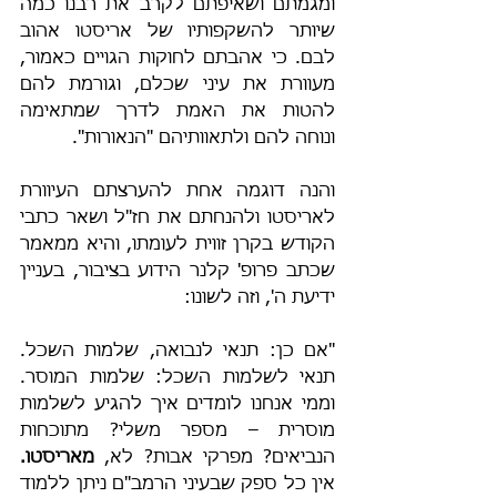
ומגמתם ושאיפתם לקרב את רבנו כמה 
שיותר להשקפותיו של אריסטו אהוב 
לבם. כי אהבתם לחוקות הגויים כאמור, 
מעוורת את עיני שכלם, וגורמת להם 
להטות את האמת לדרך שמתאימה 
ונוחה להם ולתאוותיהם "הנאורות".
והנה דוגמה אחת להערצתם העיוורת 
לאריסטו ולהנחתם את חז"ל ושאר כתבי 
הקודש בקרן זווית לעומתו, והיא ממאמר 
שכתב פרופ' קלנר הידוע בציבור, בעניין 
ידיעת ה', וזה לשונו:
"אם כן: תנאי לנבואה, שלמות השכל. 
תנאי לשלמות השכל: שלמות המוסר. 
וממי אנחנו לומדים איך להגיע לשלמות 
מוסרית – מספר משלי? מתוכחות 
הנביאים? מפרקי אבות? לא, 
מאריסטו.
אין כל ספק שבעיני הרמב"ם ניתן ללמוד 