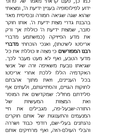
כמו כן, פעם קראתי מאמר של פרופ' 
ידוע לפילוסופיה בעניין ידיעת ה', ומצאתי 
שהוא שגה שגיאה חמורה ובסיסית מאד 
בהבנת גדרי מצות ידיעת ה'. אותו חוקר 
סובר, שמצות ידיעת ה' כוללת אך ורק 
את מדע הפיזיקה (כמשתמע מדברי 
אריסטו לשיטתו), ואנכי הוכחתי 
מדברי 
רבנו המפורשים
 כי מצוה זו כוללת את כל 
מדעי הטבע, ואף לא מעט מעבר לכך. 
שגיאתו נובעת משאיפה זרה של אנשי 
האקדמיה הללו ללכת אחרי אריסטו 
בכל העניינים, וזאת מתוך אהבתם 
לחוקות הגויים, והסתייגותם, ולעתים אף 
סלידתם מחז"ל: שמקדשים את המוסר 
ואת המצוות המעשיות של 
התורה-שבעל-פה, מגבילים את חיי 
המנעמים והתענוגות של אותם חוקרים 
נהנתנים בעלי-שם, רודפי כבוד ושׂררה 
והבלי העולם-הזה, ואף מרחיקים אותם 