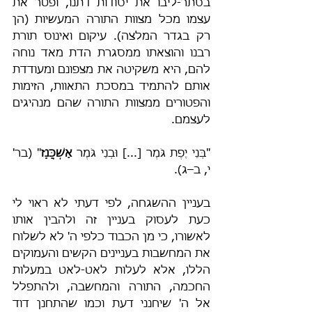
בסתר-ליבו את יסודות דתנו, ופטר את 
עצמו מכל מצוות התורה המעשיות (הן 
רק בגדר המלצה). עיקום ואינוס תורת 
רבנו והוצאתו ממסגרת הדת מאד נוחה 
להם, היא משקיטה את מצפונם ומעודדת 
אותם להתמיד במסכת התאוות, הזימות 
והפטורים ממצוות התורה שהם מנהיגים 
לעצמם.
"בְּנֵי יֶפֶת גֹּמֶר [...] וּבְנֵי גֹּמֶר 
אַשְׁכֲּנַז
" (בר' 
י, ב–ג).
בעניין ההשגחה, לפי דעתי לא ראוי לי 
כעת לעסוק בעניין זה ולהבין אותו 
לאשורו, כי מן הכבוד כלפי ה' לא לשלוח 
את המחשבות בעניינים הקשים והעמוקים 
הללו, אלא לעלות לאט-לאט במעלות 
החכמה, התורה והמחשבה, ולהתפלל 
אל ה' שיחנני דעת וכמו שהתחנן דוד 