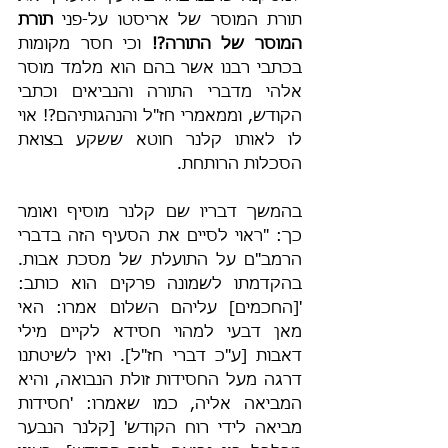
תורת המוסר של אריסטו על-פני 
תורת 
המוסר של התורה?!
 וכי חסר מקומות 
בכתבי רבנו אשר בהם הוא מלמד מוסר 
אלהי מדברי התורה והנביאים וכתבי 
הקודש, וממאמרי חז"ל והנהגותיהם?! אוי 
לו לאותו קלנר חוטא ששקע בצואת 
הסכלות הרותחת.
בהמשך דבריו שם קלנר מוסיף ואומר 
כך: "ראוי לסיים את הסעיף הזה בדברי 
הרמב"ם על התועלת של מסכת אבות. 
בהקדמתו לשמונה פרקים הוא כותב: 
'[החכמים] עליהם השלום אמרו: האי 
מאן דבעי למהוי חסידא לקיים מילי 
דאבות [ע"כ דברי חז"ל]. ואין לשיטתנו 
דרגה מעל החסידות זולת הנבואה, והיא 
המביאה אליה, כמו שאמרו: 'חסידות 
מביאה לידי רוח הקודש' [קלנר הנבער 