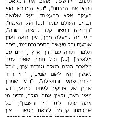
תתחבר לרשע", "אהוב את המלאכה 
ושנא את הרבנות", "ולא המדרש הוא 
העיקר אלא המעשה", "על שלושה 
דברים העולם עומד [...] ועל האמת", 
"הוי זהיר במצוה קלה כמצוה חמורה", 
"דע מה למעלה ממך, עין רואה ואוזן 
שומעת וכל מעשיך בספר נכתבים", "יפה 
תלמוד תורה עם דרך ארץ [דהיינו עם 
מלאכה] [...] וכל תורה שאין עמה 
מלאכה סופה בטלה וגוררת עוון", "וכל 
מעשיך יהיו לשם שמים", "הוי זהיר 
בקרית-שמע ובתפילה", "ודע שמתן 
שכרן של צדיקים לעתיד לבוא", "דע 
מאין באת, ולאין אתה הולך, ולפני מי 
אתה עתיד ליתן דין וחשבון", "כל 
שחכמתו קודמת ליראת חטאו – אין 
חכמתו מתקיימת", "והמגלה פנים בתורה, 
אף-על-פי שיש בידו מעשים טובים אין לו 
חלק לעולם-הבא", "שחוק וקלות ראש 