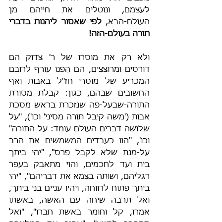
לעצמם, ונוטלים את חייהם מן 
העולם-הבא, 
לפי שאסור ליהנות בדברי 
תורה בעולם-הזה!
ולא רק את מוסרו של ר' צדוק הם 
דורסים ומרוצצים, הם הִפנו עורף לרובם 
המכריע של מוסרי חז"ל באבות ואף 
החשובים שבהם, כגון: קבלת מסורת 
התורה-שבעל-פה שנזכרת בראש מסכת 
אבות ('משה קיבל תורה מסיני' וכו'), "על 
שלושה דברים העולם עומד: על התורה" 
וכו', "הוו כעבדים המשמשים את הרב 
על-מנת שלא לקבל פרס", "יהי ביתך 
בית ועד לחכמים, והוי מתאבק בעפר 
רגליהם, ושותה בצמא את דבריהם", "יהי 
ביתך פתוח לרווחה, ויהיו עניים בני ביתך, 
ואל תרבה שיחה עם האשה, באשתו 
אמרו, קל וחומר באשת חברו", "ואל 