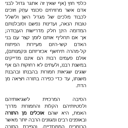
כלפי חוץ (אף שאין זה אתגר גדול לבני 
אדם אשר מרוויחים סכומי עתֵק וזוכים 
לכבוד מלכים של מגדל השן ולשלל 
טובות הנאה, ועדינות נפשם וסובלנותם 
המדומה הינן חלק מדרישות העבודה; 
אך אם תחליף אותם לזמן קצר עם בני 
האדם קשי-היום מעיירות הפיתוח 
קל-מהרה תיחשף אכזריותם ונקמנותם), 
אולם פעמים רבות הם אינם מדייקים 
במשנת רבנו, ולעתים לא רחוקות הם אף 
שוגים שגיאות חמורות בהבנתו ובהבנת 
משנתו, עד כדי כפירה בתורה ויציאה מן 
הדת.
הסיבה המרכזית לשגיאותיהם 
ולסטיותיהם הקלות והחמורות מדרך 
האמת, היא שהם 
אוכלים מן התורה
ובאופנים רבים ומגוונים הרבה יותר מאשר 
הכומרים הממסדיים, והפיכת התורה 