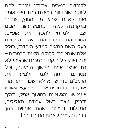
לקורדום חוצבים אימתני גורמת להם 
לשגות שוב ושוב במשנת רבנו. ואיני אומר 
זאת כאדם שבא מן החוץ, שהיתי 
באקדמיה למעלה מחמש-עשרה שנים 
שבהן למדתי להכיר את אופיים, 
מטרותיהם ומידותיהם של המרצים 
בעלי-השם בחוגים למדעי היהדות, כולל 
אלה שנחשבים לחוקרי משנת הרמב"ם – 
ורוב ואולי כל חוקרי הרמב"ם שראיתי לא 
היו אנשי אמת בלשון המעטה, וכל 
מטרתם הייתה לגמֵּד ולמזער את 
הרמב"ם כדי שהוא לא ישפוך יותר מדי 
אור, ויכה בסנוורים את חכמי-יועצי-אשכנז 
שגיששו ומגששים בחושך אפל, סמיך 
ודביק, וזאת בשל עבודת האלילים, 
הסכלות והמינות שהם אוחזים בהן 
בדבקות, מנהג אבותיהם בידיהם!