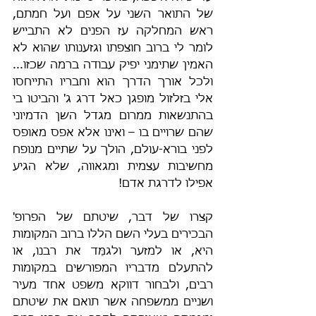
של התואר השני על אפם ועל חמתם, 
ראש המחלקה עז הפנים לא התבייש 
לומר לי ברוב חוצפתו וגזענותו שהוא לא 
האמין שתימני יפיק עבודה ברמה שכזו... 
ולכל אורך הדרך הוא וחבריו התייחסו 
אלי בזלזול מופגן כאל דרג ג' והביטו בי 
בהתנשאות ממרום מגדל השן הדמיוני 
שהם שרויים בו – ואינו אלא אפס מאופס 
לפני בורא-עולם, הולך על שתיים מנופח 
מחשיבות עצמית ומגאווה, שלא הגיע 
אפילו לדרגת אדם!
קצרו של דבר, שיטתם של הפרופ' 
הבכירים בעלי השם הללו ברוב המקומות 
היא, או למזער ולגמֵּד את רבנו, או 
להתעלם מדבריו המפורשים במקומות 
רבים, ולבחור דווקא משפט אחד מעיר 
ושניים ממשפחה אשר תואם את שיטתם 