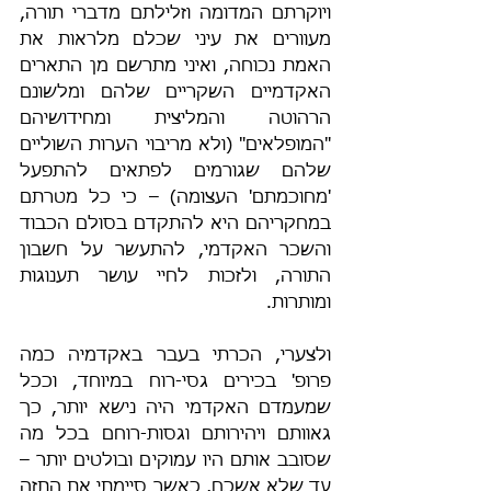
ויוקרתם המדומה וזלילתם מדברי תורה, 
מעוורים את עיני שכלם מלראות את 
האמת נכוחה, ואיני מתרשם מן התארים 
האקדמיים השקריים שלהם ומלשונם 
הרהוטה והמליצית ומחידושיהם 
"המופלאים" (ולא מריבוי הערות השוליים 
שלהם שגורמים לפתאים להתפעל 
'מחוכמתם' העצומה) – כי כל מטרתם 
במחקריהם היא להתקדם בסולם הכבוד 
והשכר האקדמי, להתעשר על חשבון 
התורה, ולזכות לחיי עושר תענוגות 
ומותרות.
ולצערי, הכרתי בעבר באקדמיה כמה 
פרופ' בכירים גסי-רוח במיוחד, וככל 
שמעמדם האקדמי היה נישא יותר, כך 
גאוותם ויהירותם וגסות-רוחם בכל מה 
שסובב אותם היו עמוקים ובולטים יותר – 
עד שלא אשכח, כאשר סיימתי את התזה 