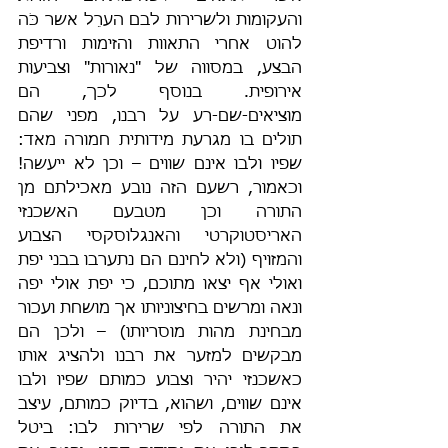
והעקומות ולשרירות לבם הערֵל אשר כֹּה 
להוט אחרי התאוות והזימות ורדיפת 
הבצע, במסווה של "נאורות" וצביעות 
אירופית. בנוסף לכך, הם 
מוציאים-שם-רע על רבנו, מפני שהם 
תולים בו מגרעת מידותית חמורה מאד: 
שפיו ולבו אינם שווים – וכן לא ייעשה! 
וכאמור, רשעם הזה נובע מאכילתם מן 
התורה וכן מטבעם האשכנזי 
האריסטוקרטי והאנגלוסקסי הצבוע 
והמזויף (ולא לחינם הם נתערבו בבני יפת 
ואולי אף יצאו מתוכם, כי יפת אולי יפה 
ונאה ומרשים בחיצוניותו אך מושחת ועכור 
מבחינת מהות מוסריותו) – ולכן הם 
מבקשים למזער את רבנו ולהציג אותו 
כאשכנזי יהיר וצבוע כמותם שפיו ולבו 
אינם שווים, ושהוא, בדיוק כמותם, עיצב 
את התורה לפי שרירות לבו: ביטל 