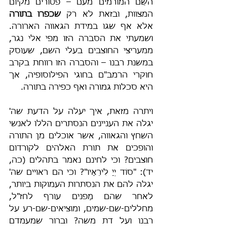
השֵּׁם המורמים מעם – פטורים מקיום 
המצוות, ובזאת לא רק 
שכפרו בתורה
אלא אף שגו במידת הגאווה הארורה. 
ושמעתי את הסברה הזו מפי אלי נגר, 
ממעריצי החוצבים בעלי השם, שעוסק 
במשנת רבנו – והסברה הזו רווחת בקרב 
חוקרי הרמב"ם בחוגי הפילוסופיה, אך 
היא סכלות גמורה ואף כפירה בתורה.
ויתרה מזאת, איך יעלה על הדעת שה' 
יגלה את העניינים הנסתרים הללו לאנשי 
השחץ והגאווה, אשר אוכלים מן התורה 
והופכים את תורת האלהים לקורדום 
חוצבים? וכי לחינם נאמר בתהלים (כה, 
יד): "סוֹד יְיָ לִירֵאָיו"? וכי הם ראויים שה' 
יגלה להם את הנסתרות העמוקות ביותר, 
לאחר שהם מַפנים עורף לחז"ל, 
מחללים-שם-שמים, ומוציאים-שם-רע על 
רבנו ועל דת משה? וברור שמעמדם 