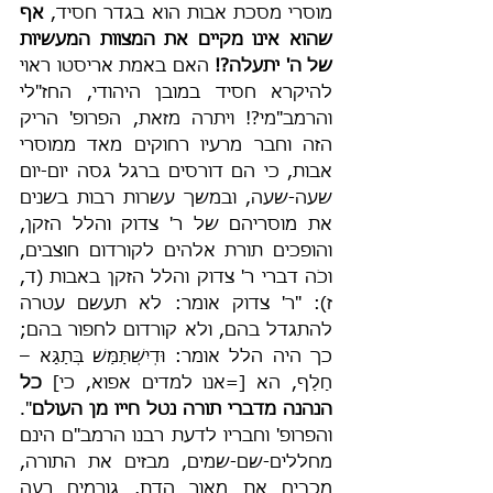
מוסרי מסכת אבות הוא בגדר חסיד, 
אף 
שהוא אינו מקיים את המצוות המעשיות 
של ה' יתעלה?!
 האם באמת אריסטו ראוי 
להיקרא חסיד במובן היהודי, החז"לי 
והרמב"מי?! ויתרה מזאת, הפרופ' הריק 
הזה וחבר מרעיו רחוקים מאד ממוסרי 
אבות, כי הם דורסים ברגל גסה יום-יום 
שעה-שעה, ובמשך עשרות רבות בשנים 
את מוסריהם של ר' צדוק והלל הזקן, 
והופכים תורת אלהים לקורדום חוצבים, 
וכֹה דברי ר' צדוק והלל הזקן באבות (ד, 
ז): "ר' צדוק אומר: לא תעשם עטרה 
להתגדל בהם, ולא קורדום לחפור בהם; 
כך היה הלל אומר: וּדְיִשְׁתַּמַּשׁ בְּתַגָּא – 
חָלַף, הא [=אנו למדים אפוא, כי] 
כל 
הנהנה מדברי תורה נטל חייו מן העולם
". 
והפרופ' וחבריו לדעת רבנו הרמב"ם הינם 
מחללים-שם-שמים, מבזים את התורה, 
מכבים את מאור הדת, גורמים רעה 