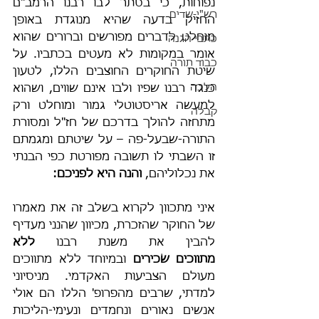
נפוחות, כי בסתר לבו רבנו הרמב"ם 
רש"י-שדים
החזיק בדעה שהיא מנוגדת באופן 
מוחלט לדברים מפורשים וברורים שהוא 
כתבי הגנה
אומר במקומות לא מעטים בכתביו. על 
כבוד תורה
שיטת החוקרים החוצבים הללו, לטעון 
הלכה
כנגד רבנו שפיו ולבו אינם שווים, ושהוא 
למעשה אריסטוטלי גמור ומוחלט ורק 
קבלה
מתחזה להולך בדרכם של חז"ל ומסורת 
התורה-שבעל-פה – על שיטתם ומגמתם 
זו השבתי לו תשובה מפורטת כפי הבנתי 
את נכלוליהם, 
והנה היא לפניכם:
איני מתכוון לקרוא בשלב זה את מאמרו 
של החוקר שהזכרת, מכיוון שהנני מעדיף 
להבין את משנת רבנו 
ללא 
מתווכים שׂכירים
 ובמיוחד ללא מתווכים 
מעולם הצביעות האקדמי. מניסיוני 
למדתי, שרבים מהפרופ' הללו הם אולי 
אנשים נאורים ונחמדים ונעימי-הליכות 