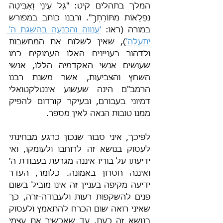
המלך בתהלים קיט: "גַּל עֵינַי וְאַבִּיטָה 
נִפְלָאוֹת מִתּוֹרָתֶךָ". ורבנו כותב במפורש 
במורה (ראו: 
'ענווה והכנעה בהשגת ה' 
יתעלה'
), שאין לשלוח את המחשבות 
ולדהור בעניינים האלו העמוקים כמו 
שעושים אנשי האקדמיה הללו, אנשי 
השחץ והצביעות, אשר משנת רבנו 
הרמב"ם הינה שעשוע אינטלקטואלי 
דמיוני בעבורם, ובעיקר קורדום להפיק 
ממנו טובות הנאה לאין מספר.
לפיכך, איני סבור שנכון כרגע מבחינתי 
לעסוק בנושא זה לרוחבו ולעומקו, ואי 
ידיעתו על בוריו איננה מגרעת בעבודת ה' 
ואיננה חסרון באמונה. כלומר, העדר 
ידיעה מקיפה בעניין זה אינו מוביל בשום 
פנים להשקפות רעות ולעבודה-זרה, כך 
שאיני רואה שום הכרח להתאמץ ולעסוק 
בנושא זה כעת, עד שאכשיר את עצמי 