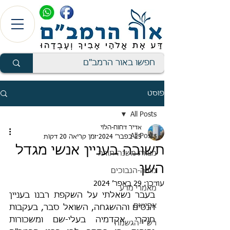
פוסט
All Posts
אדיר דחוח-הלוי
All Posts
25 בפבר׳ 2024
זמן קריאה 20 דקות
תשובה בעניין אנשי מגדל
מצוות משנה-תורה
השן
מורה-הנבוכים
עודכן:
29 באפר׳ 2024
מאמרי מדע
בעבר נשאלתי על השקפת רבנו בעניין 
אפיקים
הנסים וההשגחה, השואל סבר, בעקבות 
חוקרי אקדמיה בעלי-שם ומשכורות 
רש"י-הגשמה