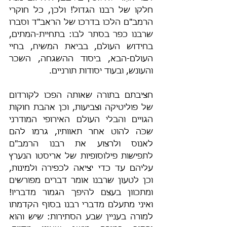
חלקו של רבנו הגדול! ולכן, כל חוקרי 
הרמב"ם הלכו בדרכו של הראב"ד וסברו 
שרבנו כפר בסתר לבו: בתחיית-המתים, 
בחידוש העולם, בביאת המשיח, בחיי 
העולם-הבא, ביסוד ההשגחה, השכר 
והעונש, ובעוד יסודות תורניים.
חציבתם בתורה שאותה הפכו לקורדום 
של פוליטיקה וצביעות, וכן אהבת חוקות 
הגויים והבלי העולם האירופי המודרני 
שכֹּה להוט אחר תאוותיו, גרמו להם 
לאנוס ולרצוע את רבנו הרמב"ם 
לתפישות פילוסופיות של אריסטו הנערץ 
עליהם עד כדי יציאה לכפירה ולמינות, 
וכן לטעון שרבנו אומר דברים מפורשים 
ומתכוון בעצם להיפך הגמור מדבריו! 
ואיני מתעלם מדברי רבנו בסוף הקדמתו 
למורה בעניין שבע הסתירות: שיש והוא 