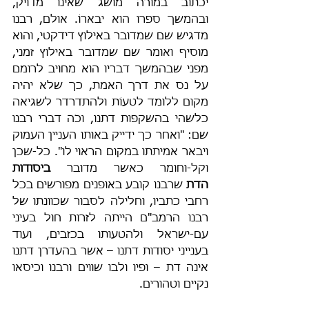
יכתוב במורה מושג שאינו מדויק, 
ובהמשך ספרו הוא יבארוֹ. אולם, רבנו 
מדגיש שם שמדובר באילוץ דידקטי, והוא 
מוסיף ואומר שם שמדובר באילוץ זמני, 
מפני שבהמשך דבריו הוא מחויב לרומם 
על נס את דרך האמת, כך שלא יהיה 
מקום ללומד לטעוֹת ולהתדרדר לשגיאה 
כלשהי בהשקפות דתנו, וכֹה דברי רבנו 
שם: "ואחר כך ידייק באותו העניין העמוק 
ויבאר אמיתתו במקום הראוי לו". כל-שכן 
וקל-וחומר כאשר מדובר 
ביסודות 
הדת 
שרבנו קובע באופנים מפורשים בכל 
רחבי כתביו, וחלילה לסבור שכוונתו של 
רבנו הרמב"ם הייתה לזרות חול בעיני 
עם-ישראל ולהטעותו בכזבים, ועוד 
בענייני יסודות דתנו – אשר בהעדרן דתנו 
אינה דת – ופיו ולבו שווים ורבנו וכיסאו 
נקיים וטהורים.