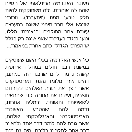
מעולם האקדמיה הבינלאומי של הגויים 
שהם כֹּה אוהבים, וכֹה משתוקקים להיות 
חלק טבעי ממנו ('ויתערבו'). וזכורני 
שניגש אלי חבר תימני ששגה בהערצה 
עיוורת אחר החוקרים "הנאורים" הללו, 
וטען כנגדי בעדינות שאני שוגה רק בגלל 
ש"הפרופ' הגדול" כתב אחרת במאמרו...
כל אנשי האקדמיה בעלי-השם שעוסקים 
במשנת רבנו חולים במחלה אירופית 
קשה: נדמה להם שרבנו היה כמותם, 
דהיינו איזה מלומד נהנתן ואריסטוקרט 
אשר הפך את תורת האלהים לקורדום 
חוצבים, ועיקם את התורה כדי שתתאים 
לשאיפותיו ותאוותיו. ובמלים אחרות, 
נדמה להם שהטבע האשכנזי 
האריסטוקרטי והאנגלוסקסי שלהם, 
אשר גורם להם לומר דבר אחד ולחשוב 
דבר אחֵר לחלוטין בליבם, היה גם מנת 