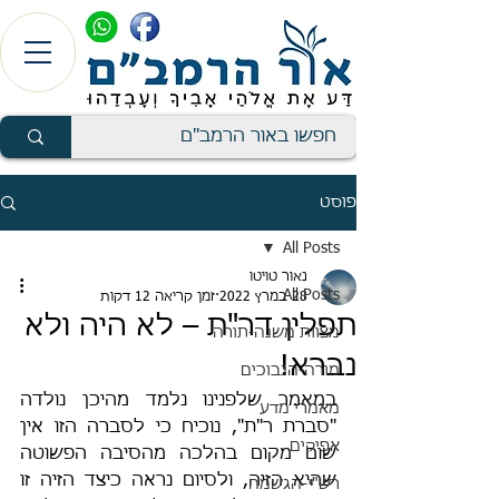
פוסט
All Posts
נאור טויטו
All Posts
28 במרץ 2022
זמן קריאה 12 דקות
תפלין דר"ת – לא היה ולא
מצוות משנה-תורה
נברא!
מורה-הנבוכים
במאמר שלפנינו נלמד מהיכן נולדה 
מאמרי מדע
"סברת ר"ת", נוכיח כי לסברה הזו אין 
אפיקים
שום מקום בהלכה מהסיבה הפשוטה 
שהיא הזיה, ולסיום נראה כיצד הזיה זו 
רש"י-הגשמה