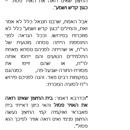
החיצון שאינו רואה את האויר פסול' – 
כגון קדש ושמע
".
אבל האמת, שרבנו חננאל כלל לא אמר 
זאת, והמילים "כגון קדש ושמע" כלל לא 
מוזכרות בפירושו. וככל הנראה לפני 
התוספות הייתה נוסחה מוטעית של 
הר"ח, או שהייתה לפניהם נוסחא מאחת 
התלמידים הטועים והם ייחסו אותה 
לר"ח, או שהם זייפו את 
מסורת-התורה-שבעל-פה, כמנהגם 
במקומות רבים מאד. והנה לפניכם פירוש 
ר"ח לסוגיה הנזכרת:
"
וכדרבא דאמר: 
בית החיצון שאינו רואה 
את האויר פסול
 והאי כיוון דאייתי בית 
מאבראי ואוקמיה קמי החיצון נעשה 
החיצון פנימי ואינו רואה אוויר לפיכך הוא 
פסול".