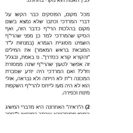
לבין האמת הוא מקרי בהחלט.
מכל מקום, הפוסקים כבר הקשו על 
דברי המרדכי וכתבו שלא נמצא בשום 
מקום בהלכות הרי"ף כדבר הזה, ואף 
הסיקו שהמרדכי למד כן מפני שהרי"ף 
השמיט מסוגיית הגמרא (במנחות ל"ד 
המובאת בראש המאמר) את המילים 
"והקורא קורא כסדרן". נו באמת, ובגלל 
זה אפשר לטעון שהרי"ף שינה ממסורת 
חז"ל? ואם המרדכי היה יודע שסברת 
המכונה ר"ת לא הייתה ולא נבראה, אולי 
הוא לא היה מעז לייחס להרי"ף השקפות 
מינות וכפירה.
2) 
ה"ראיה" האחרונה היא מדברי המשיג 
הפוחז מפוסקיירא שכתב בפירושו ל"ספר 
יצירה" שהוא ראה בתלמוד ירושלמי 
מסדר קדשים (שכיום לא נמצא לפנינו) 