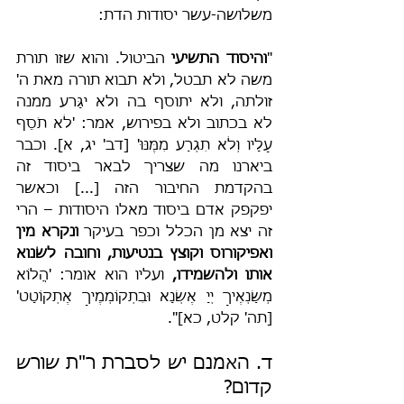
משלושה-עשר יסודות הדת:
"
והיסוד התשיעי
 הביטול. והוא שזו תורת 
משה לא תבטל, ולא תבוא תורה מאת ה' 
זולתה, ולא יתוסף בה ולא יגָּרע ממנה 
לא בכתוב ולא בפירוש, אמר: 'לֹא תֹסֵף 
עָלָיו וְלֹא תִגְרַע מִמֶּנּוּ' [דב' יג, א]. וכבר 
ביארנו מה שצריך לבאר ביסוד זה 
בהקדמת החיבור הזה [...] וכאשר 
יפקפק אדם ביסוד מאלו היסודות – הרי 
זה יצא מן הכלל וכפר בעיקר 
ונקרא מין 
ואפיקורוס וקוצץ בנטיעות, וחובה לשׂנוא 
אותו ולהשמידו,
 ועליו הוא אומר: 'הֲלוֹא 
מְשַׂנְאֶיךָ יְיָ אֶשְׂנָא וּבִתְקוֹמְמֶיךָ אֶתְקוֹטָט' 
[תה' קלט, כא]".
ד. האמנם יש לסברת ר"ת שורש 
קדום?