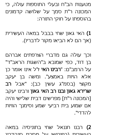
מטענות הב"ח ובעלי התוספות עולה, כי 
המכונה ר"ת סמך על שלושה קדמונים 
בהוספתו על חוקי התורה:
1) 
האי גאון שחי בבבל במאה העשירית 
(אך הם לא הביאו מקור לדבריו).
וכך עולה גם מדברי הצרפתים אברהם 
בן דוד, כפי שמובא ב"השגות הראב"ד" 
על הרמב"ם: "
רבינו האי
 ז"ל אינו אומר כן 
אלא הויות באמצע". ומשה בן יעקב 
מקוצי (בסמ"ג עשין כב): "אבל 
רב 
שרירא גאון ובנו רב האי גאון
 ורבינו יעקב 
[המכונה ר"ת] מפרשים דבית שלישי והיה 
אם שמוע בית רביעי שמע וסימנך הוויות 
להדדי".
2) 
רבנו חננאל שחי בתוניסיה במאה 