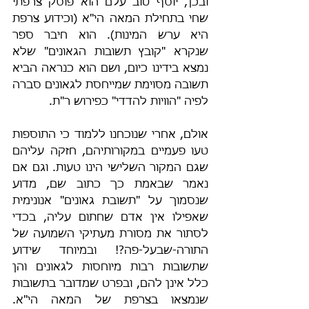
ובכן, יוסף טוב עלם הוא פוסק צרפתי 
שחי בתחילת המאה הי"א (וכידוע צרפת 
היא ערשׂ המינות). הוא חיבר ספר 
שנקרא "קובץ תשובות הגאונים" שלא 
נמצא בידינו כיום, ושם הוא כנראה הביא 
תשובה מסוימת שמייחסת לגאונים סברה 
לפיה "הוויות להדדי" כפירוש ר"ת.
אולם, אחרי שנוכחנו ללמוד כי התוספות 
טעו פעמיים במקורותיהם, חזקה עליהם 
שגם המקור השלישי הינו טעות. וגם אם 
נאמר שבאמת כך כתוב שם, מדוע 
שנסמוך על "תשובת גאונים" אנונימית 
שאפילו אין אדם שחתום עליה, בכדי 
לסתור את מסורת מעתיקי השמועה של 
התורה-שבעל-פה?! ובמיוחד שידוע 
שתשובות רבות מיוחסות לגאונים והן 
כלל אינן להם, ובפרט שמדובר בתשובות 
שנמצאו בצרפת של המאה הי"א. 