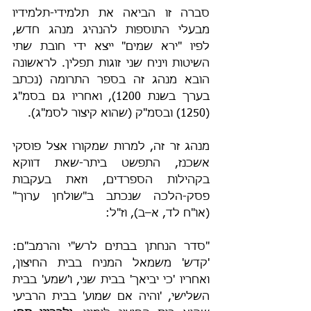
סברה זו הביאה את תלמידי-תלמידיו 
מבעלי התוספות להנהיג מנהג חדש, 
לפיו "ירא שמים" ייצא ידי חובת שתי 
השיטות ויניח שני זוגות תפלין. לראשונה 
הובא מנהג זה בספר התרומה (נכתב 
בערך בשנת 1200), ואחריו גם בסמ"ג 
(1250) ובסמ"ק (שהוא קיצור לסמ"ג).
מנהג זר זה, למרות שמקורו אצל פוסקי 
אשכנז, התפשט ביתר-שאת דווקא 
בקהילות הספרדים, וזאת בעקבות 
פסק-הלכה שנכתב ב"שולחן ערוך" 
(או"ח לד, א–ב), וז"ל:
"סדר הנחתן בבתים לרש"י והרמב"ם: 
'קדש' משמאל המניח בבית החיצון, 
ואחריו 'כי יביאך' בבית שני, ו'שמע' בבית 
השלישי, 'והיה אם שמוע' בבית הרביעי 