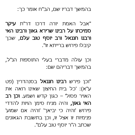
בהמשך דבריו שם, הב"ח אומר כך:
"אבל האמת יורה דרכו דר"ת 
עיקר 
סמיכתו על רבינו שרירא גאון ורבינו האי 
ורבנו חננאל ורב יוסף טוב עלם
, שכך 
קיבלו פירוש ברייתא זו".
וכן עולה מדברי בעלי התוספות הנ"ל, 
בהמשך דבריהם שם:
"וכן פירש 
רבינו חננאל
 בסנהדרין (פט 
ע"א): 'כל בית החיצון שאינו רואה את 
האויר פסול' – כגון קדש ושמע.
 וכן רב 
האי גאון,
 והיה מניח סימן הויות להדדי 
פירוש 'והיה כי יביאך' 'והיה אם שמוע' 
פנימיות זו אצל זו, וכן בתשובת הגאונים 
שכתב ה"ר יוסף טוב עלם".