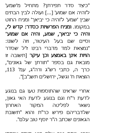
"כיצד סדר תפירתן? מתחיל מ'שמע' 
ל'והיה אם שמוע' [...] ועולה לבין הבתים 
שבין 'שמע' ל'והיה כי יביאך' ומניח החוט 
במקומו. 
ומניח הפרשיות כסדר: קדש לי, 
והיה כי יביאך, שמע, והיה אם שמוע
" 
וסיים שם בעל העיטור, וזה לשונו: 
"נמצאת למד מדברי רבינו ז"ל שסדר 
הויות אינן באמצע וכן עיקר 
[תשובה זו 
מובאת גם בספר "תורתן של גאונים", 
כרך ה, כתבי רש"ג ורה"ג, עמ' 113, 
הוצאת ח' וגשל, ירושלים תשנ"ב]".
אחרי שראינו שהתוספות טעו גם בנוגע 
לדעת ר"ח וגם בנוגע לדעת האי גאון, 
נשאר לפליטה המקור האחרון 
שלדבריהם פירש כר"ת והוא "תשובת 
הגאונים שכתב ה"ר יוסף טוב עלם".