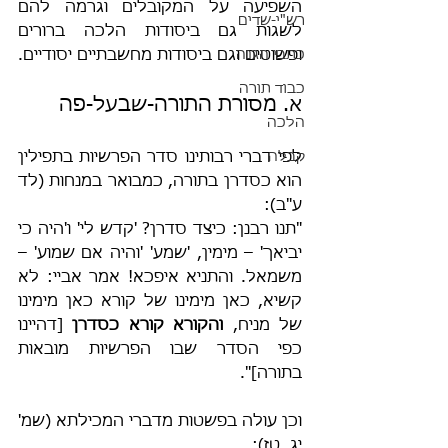
השפיעה על המקובלים וגרמה להם 
רש"י-שדים
לשגות גם ביסודות הלכה ברורים 
כתבי הגנה
ופשוטים וגם ביסודות מחשבתיים יסודיים.
כבוד תורה
א. מסורת התורה-שבעל-פה
הלכה
קבלה
לפי דברי רבותינו סדר הפרשיות בתפילין 
הוא כסדרן בתורה, כמבואר במנחות (לד 
ע"ב):
"תנו רבנן: כיצד סדרן? 'קדש לי' ו'היה כי 
יביאך' – מימין, 'שמע' 'והיה אם שמוע' – 
משמאל. והתניא איפכא! אמר אביי: לא 
קשיא, כאן מימינו של קורא כאן מימינו 
של מניח, 
והקורא קורא כסדרן
 [דהיינו 
כפי הסדר שבו הפרשיות מובאות 
בתורה]".
וכן עולה בפשטות מדברי המכילתא (שמ' 
יג, טז):