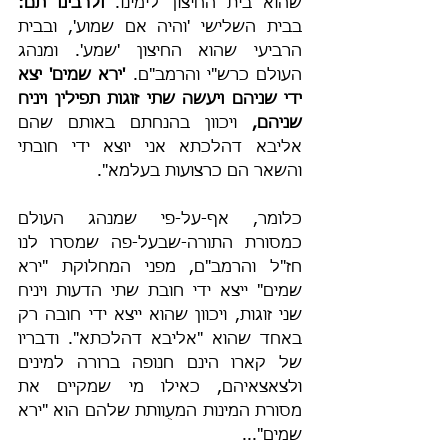
שהוא בית החיצון לימינו. 
ולרבינו תם:
בבית השלישי 'והיה אם שמוע', ובבית 
הרביעי שהוא החיצון 'שמע'. ומנהג 
העולם כרש"י והרמב"ם. 
'ירא שמים' יצא 
ידי שניהם ויעשה שתי זוגות תפילין ויניח 
שניהם,
 ויכוון בהנחתם באותם שהם 
אליבא דהלכתא אני יוצא ידי חובתי 
והשאר הם כרצועות בעלמא".
כלומר, אף-על-פי שמנהג העולם 
כמסורת התורה-שבעל-פה שמסרו לנו 
חז"ל והרמב"ם, מפני המחלוקת "ירא 
שמים" ייצא ידי חובת שתי הדעות ויניח 
שני זוגות, ויכוון שהוא ייצא ידי חובה רק 
באחד שהוא "אליבא דהלכתא". ודבריו 
של קארו הינם חנופה ברורה למינים 
ולצאצאיהם, כאילו מי שמקיים את 
מסורת המינות המעֻוותת שלהם הוא "ירא 
שמים"...