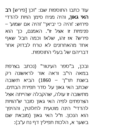
עוד כתבו התוספות שם:
"וכן [פירש]
 רב 
האי גאון,
 והיה מניח סימן הויות להדדי 
פירוש: 'והיה כי יביאך' 'והיה אם שמוע' – 
פנימיות זו אצל זו". האמנם, כך הוא 
פירש? אז זהו, שלא! וכמה חבל שאף 
אחד מהאחרונים לא טרח לבדוק אחר 
דבריהם של בעלי התוספות.
ובכן, ב"ספר העיטור" (נכתב בצרפת 
במאה הי"ב וראה אור לראשונה רק 
בשנת תר"ך – 1860) הביא תשובה 
שכתב האי גאון על סדר תפירת הבתים. 
מתשובה זו עולה, שהקבלה שהייתה אצל 
הצרפתים לפיה האי גאון סובר ש"הוויות 
להדדי" הינה מוטעית לחלוטין, וההיפך 
הוא הנכון. וז"ל האי גאון (מובאת שם 
בשער א, הלכות תפילין דף נח ע"ב):