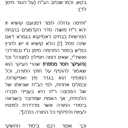
בקש. וכמו שכתב הב"ח (על הטור סימן 
לד):
"ותימה גדולה לומר דמטעם קושיא זו 
יהא ר"ת משנה סדר הקדמונים בהנחת 
הפרשיות בבתים דאסיקנא בגמרא דאם 
שינה פסל [!] הלא קושיא זו יש לתרץ 
כמ"ש בספר התרומה סימן ט"ז ובמרדכי 
ואשיר"י, שאינו דומה תפילין למנורה" וכו' 
[
והעיקר חסר מספרו!
 שהרי העיקר הוא 
שאסור להוסיף על חוקי התורה, וכל 
המוסיף הוא בגדר מין ואפיקורוס. 
ובמלים אחרות, לפי הב"ח שגיאתו של 
של המכונה ר"ת היא בענייני סברה 
הלכתית, אך האמת שמדובר בשגיאה 
ביסודי התורה אשר מדרדרת למינות 
לעיוות ולסילוף כל התורה כולה]".
וכך אומר רבנו ביסוד התשיעי 