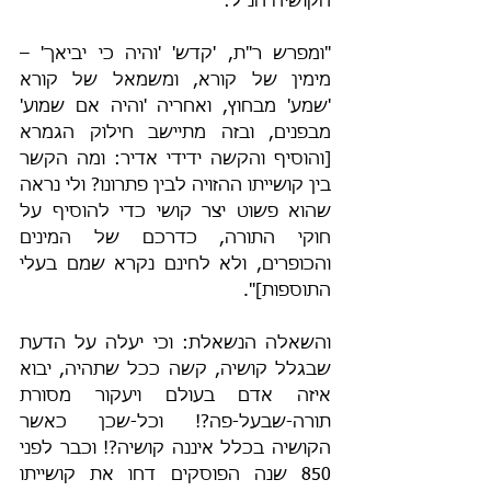
הקושיה הנ"ל:
"ומפרש ר"ת, 'קדש' 'והיה כי יביאך' – 
מימין של קורא, ומשמאל של קורא 
'שמע' מבחוץ, ואחריה 'והיה אם שמוע' 
מבפנים, ובזה מתיישב חילוק הגמרא 
[והוסיף והקשה ידידי אדיר: ומה הקשר 
בין קושייתו ההזויה לבין פתרונו? ולי נראה 
שהוא פשוט יצר קושי כדי להוסיף על 
חוקי התורה, כדרכם של המינים 
והכופרים, ולא לחינם נקרא שמם בעלי 
התוספות]".
והשאלה הנשאלת: וכי יעלה על הדעת 
שבגלל קושיה, קשה ככל שתהיה, יבוא 
איזה אדם בעולם ויעקור מסורת 
תורה-שבעל-פה?! וכל-שכן כאשר 
הקושיה בכלל איננה קושיה?! וכבר לפני 
850 שנה הפוסקים דחו את קושייתו 