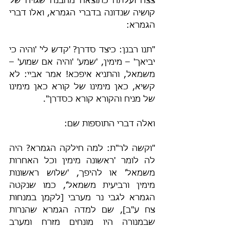
צצה ועלתה כתוצאה מהבנה שגויה של 
קושיה שנדונה בדברי הגמרא, ואלו דברי 
הגמרא:
"תנו רבנן: כיצד סדרן? 'קדש לי' 'והיה כי 
יביאך' – מימין, 'שמע' 'והיה אם שמוע' – 
משמאל, והתניא איפכא! אמר אביי: לא 
קשיא, כאן מימינו של קורא כאן מימינו 
של מניח והקורא קורא כסדרן".
ואלה דברי התוספות שם:
"וקשה לר"ת: למה חילקה הגמרא? היה 
לה לומר 'ראשונה מימין וכל האחרות 
משמאל' או להיפך, 'שלוש ראשונות 
מימין ורביעית משמאל', כמו שנקטה 
הגמרא לגבי נר מערבי [לקמן במנחות 
צח ע"ב], שם למדה הגמרא שהנרות 
שבמנורה היו מונחים מזרח ומערב 