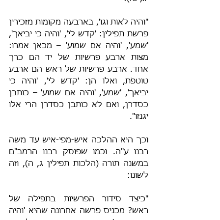
"והיה לאות וגו', בארבעה מקומות מזכירין 
פרשת תפילין: 'קדש לי', 'והיה כי יביאך', 
'שמע', 'והיה אם שמוע' – מכאן אמרו: 
מצות ארבע פרשיות של יד הם כרך 
אחד. ארבע פרשיות של ראש הם ארבע 
טוטפֹת, ואלו הן: 'קדש לי', 'והיה כי 
יביאך', 'שמע', 'והיה אם שמוע' – כותבן 
כסדרן, ואם לא כותבן כסדרן הרי אלו 
יגנזו".
וכך היא ההלכה איש-מפי-איש עד משה 
רבנו ע"ה. וכמו שפוסק רבנו הרמב"ם 
במשנה תורה (הלכות תפילין ג, ה), וזה 
לשונו:
"כיצד סידור הפרשיות בתפילה של 
ראש? מכניס פרשה אחרונה שהיא 'והיה 