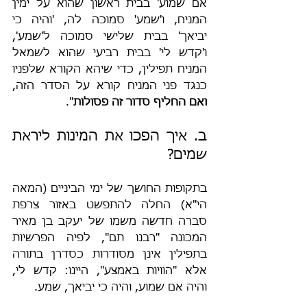
אם שמוע' בבית ראשון שהוא על ימין 
המניח, ו'שמע' סמוכה לה, 'והיה כי 
יביאך' בבית שלישי סמוכה ל'שמע', 
ו'קדש לי' בבית רביעי שהוא לשמאל 
המניח תפילין, כדי שיהא הקורא שלפניו 
כנגד פני המניח קורא על הסדר הזה, 
ואם החליף סדור זה פסולות
".
ב. איך הפכו את המינות ליראת 
שמים?
בתקופות החושך של ימי הביניים (המאה 
הי"א) החלה להתפשט באזור צרפת 
סברה חדשה משמו של יעקב בן מאיר 
המכונה "רבנו תם", לפיה הפרשיות 
בתפילין אינן מסודרות כסדרן בתורה 
אלא "הוויות באמצע", היינו: קדש לי, 
והיה אם שמוע, והיה כי יביאך, שמע.