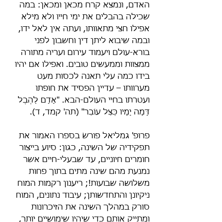
האדם, ונמצא קרח מכאן ומכאן: במה 
שכילה בהבלים את ימי חייו ולא מילא 
אפילו חצי מתאוותו, ועתה אין לאל ידו, 
ובמה שיבוא ליתן דין וחשבון לפני 
בורא-עולם ויעמוד עירום ועריה מתורה 
ממצוות וממעשים טובים. ואפילו אם יהיו 
בידו כמה עלי תאנה לכסות מעט 
מערוותו – עדיין הפסיד את חופתו 
ועטרתו בחיי העולם-הבא. "אָדָם לַהֶבֶל 
דָּמָה יָמָיו כְּצֵל עוֹבֵר" (תה' קמד, ד).
פרופ' גמליאל פורשׂ בספרו האמור את 
תפקידיה של השינה, כגון: סיוע בייצור 
חומרים חיוניים, עד שבעלי-חיים אשר 
נמנעת מהם שינה מתים בתוך פחות 
משלושה שבועות!; ריענון רקמות המוח 
ניקיונן והתחדשותן; עיבוד נתונים, המוח 
סורק במהלך השינה את הזיכרונות 
ומתייק אותם כדי שיהיו שימושיים יותר, 