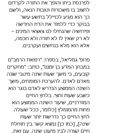
לפרנסת ביתו והופך את התורה לקרדום 
לחצוב בו משכורות וטובות הנאה, ולשם 
כך הוא מגיע לכויילל בתשע-עשר 
בבוקר כדי ללמוד את הדת החדשה 
ופירושיה שהנחילו לנו צאצאי המינים – 
לא רק שאין לו לא תורה ולא חכמה, 
אלא הוא מלא בנחשים ועקרבים.
פרופ' גמליאל, בספרו: "רפואת הרמב"ם 
במבחן המדע בן זמננו", כותב: "מחקרים 
קובעים, כי משך שעות שינה מיטבי שונה 
מאדם לאדם. להערכת המומחים, משך 
השינה הממוצע הנדרש לאדם בוגר הוא 
כשבע שעות וחצי. בלחץ החיים 
המודרניים, שיעור השינה הממוצע הוא 
פחות מהמומלץ [כלומר, ככל שעולה 
לחץ החיים כך נדרשות יותר שעות 
שינה], [כמו כן] נמצא קשר בין תוחלת 
חיים קצרה לבין מיעוט שינה. עם זאת, 