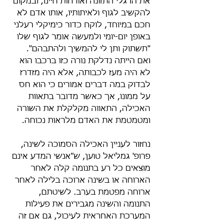
את הרגלי התזונה ואורחות חיינו, ובמקום 
להקשיב לגוף ולאיתותיו, אותו אדם לא 
חכם במיוחד, לוקח כדור כימיקלי רעלני 
באופן יום-יומי ולמעשה אומר לגוף שלו 
"תשתוק ותן לי להמשיך ולהתבהם". 
ואם הייתה נדלקת נורה כזו ברכבו הוא 
לא היה מעז לכבותה, אלא היה מזדרז 
לבדוק במה דברים אמורים כי הוא חס 
על ממונו, אך כאשר מדובר בתאוות 
האכילה, התאווה מקלקלת את השורה 
ומטמטמת את האדם מלראות נכוחה.
נחזור לעניין האכילה הסמוכה לשינה, 
פרופ' גמליאל טוען, ש"אנשי המדע אינם 
מוצאים כל רע בתנומה קלה לאחר 
הארוחה או בשינה ארוכה בלילה לאחר 
ארוחה מפטמת בערב. לשיטתם, 
התנומה והשינה מגבירים את פעילות 
המערכת האחראית לעיכול, גם אם זה 