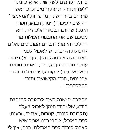
כלומר גורמים לשלשול. אלא כוונתו 
"לפירות וירקות עתירי מים וסוכר אשר 
פועלים בדרך שונה מהפירות 'המאמצין' 
– קשים לעיכול (רימון, חבוש, תפוח 
ואגס) שהוזכרו בסוף הלכה זו". הוא 
מסכם שם את התובנות העולות מן 
ההלכה ואומר: "דברים המוסיפים נוזלים 
לתכולת הקיבה, יש לאכול לפני 
הארוחה ולא במהלכה [כגון]: א) פירות 
עתירי סוכר כגון: ענבים, תאנים, תותים 
ומשמשים; ב) ירקות עתירי נוזלים: כגון 
אבטיחים, תוכן הקישואים ותוכן 
המלפפונים".
מהלכה זו ישנה ראיה לכאורה למנהגם 
הידוע של יהודי תימן לאכול ג'עלה 
(תקרובת פירות, קטניות, אגוזים, זרעים) 
לפני האוכל, שהרי רבנו אומר שיש 
לאכול פירות לפני האכילה. ברם, אין לי 