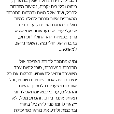
רכב יקר, דירה גדולה שאין בה צורך, 
ריהוט וכלי בית יקרים, נסיעות מיותרות 
לחו"ל, ועוד שלל הזיות ודמיונות התרבות 
המערבית אשר גורמת לכולנו להיות 
חולים במחלת הצריכה, עד-כדי-כך 
שבעלי עניין שכנעו אותנו שמי שלא 
צוֹרֵךְ בכמויות הוא החולה! וכידוע, 
בחברה של חולי נפש, השפוי נחשב 
למשוגע...
ומי שמתמכר להזיות הצריכה של 
התרבות המערבית, סופו להיות עבד 
משועבד ונרצע לתאוותיו, ולכלות את כל 
ימיו ברדיפה אחר הזיותיו ודמיונותיו, וכל 
אונו הונו ויגיעו ירדו לטמיון ההזיות 
וההבלים, עד כי יבוא יומו ואפילו חצי 
תאוותו איננה בידו... והגרוע מכל, לא 
יישאר לו זמן פנוי להשכיל בתורה 
ובחכמות ולידע את בוראו כפי יכולת 