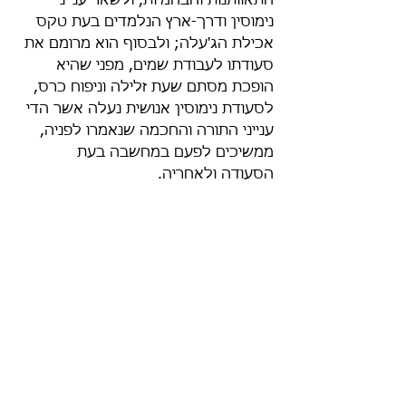
התאוותנות והבהמיות, ולשאר ענייני 
נימוסין ודרך-ארץ הנלמדים בעת טקס 
אכילת הג'עלה; ולבסוף הוא מרומם את 
סעודתו לעבודת שמים, מפני שהיא 
הופכת מסתם שעת זלילה וניפוח כרס, 
לסעודת נימוסין אנושית נעלה אשר הדי 
ענייני התורה והחכמה שנאמרו לפניה, 
ממשיכים לפעם במחשבה בעת 
הסעודה ולאחריה.
בהמשך דבריו שם, פרופ' גמליאל משיב 
לאלה אשר מבקשים לבטל את מנהג 
אכילת הג'עלה בטענה שהם חשים 
מלאוּת לאחר האכילה, ואין להם חשק 
לאכול את עיקר הסעודה. גמליאל 
משיב להם, כי אכילה מתונה ומדודה 
של פירות וקליות אינה גורמת לתחושת 
מלאות (וזו היא מטרת הג'עלה, להפיג 
את הרעב המיידי ולאפשר למחשבה 