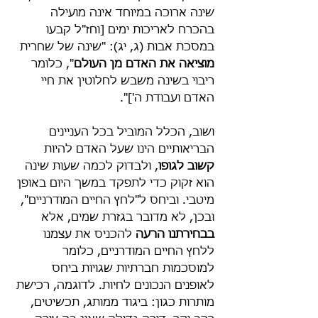
שינה ארוכה במיוחד אינה מועילה 
בהכרח לאריכות ימים [וחז"ל קבעו 
במסכת אבות (ג, יג): "שינה של שחרית 
מוציאה את האדם מן העולם
", כלומר 
ריבוי בשינה משבש לחלוטין את חיי 
האדם ועבודת ה']".
ושוב, הכלל המוביל בכל העניינים 
הבריאותיים הינו שעל האדם להיות 
קשוב לגופו
, ולבדוק לכמה שעות שינה 
הוא זקוק כדי לתפקד במשך היום באופן 
מיטבי. וביחס ל"לחץ החיים המודרניים", 
ובכן, לא מדובר בגזרת שמים, אלא 
בבחירתנו הרעה
 להכניס את עצמנו 
ללחץ החיים המודרניים, כלומר 
למוסכמות חברתיות שגויות ביחס 
לאופנים הנכונים לחיות. לדוגמה, רכישת 
מותרות כגון: ביגוד ממותג, תכשיטים, 