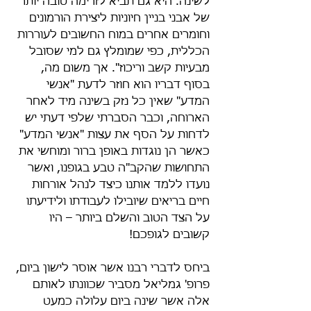
לשינה. היא גם תביא לזרימה טובה יותר 
של אבני בניין חיוניות ליצירת הורמונים 
וחומרים אחרים במוח החשובים לעוררות 
הכללית, כפי שמומלץ גם למי שסובל 
מבעיות קשב וריכוז". אך משום מה, 
בסוף דבריו הוא חוזר לדעת "אנשי 
המדע" שאין כל נזק בשינה מיד לאחר 
הארוחה, וכבר הסברתי שלפי דעתי יש 
לדחות על הסף את עצות "אנשי המדע" 
כאשר הן נוגדות באופן ברור ומוחשי את 
התחושות שהקב"ה טבע בגופנו, ואשר 
נועדו ללמד אותנו כיצד לנהל אורחות 
חיים בריאים שיובילו לעבודתו ולידיעתו 
על הצד הטוב והשלם ביותר – היו 
קשובים לגופכם!
ביחס לדברי רבנו אשר אוסר לישון ביום, 
פרופ' גמליאל מסביר שכוונתו לאותם 
אלה אשר שינה ביום עלולה כמעט 