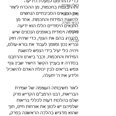
כדי להתרומם למעלת הידיעה 
רש"י-שדים
וההתבוננות בחכמות, מן ההכרח ליצור 
את התנאים הסביבתיים הנחוצים 
כתבי הגנה
להשגת המידות והחכמות. אחד מן 
כבוד תורה
התנאים היסודיים הללו הוא ידיעה 
הלכה
מקיפה ויסודית באופנים הנכונים שיש 
להנהיג בהם את הגוף, כדי שיהיה חזק 
קבלה
ובריא נכון ומזומן לעבוד את בורא-עולם, 
ויהיה כלי יעיל בידי הנפש להשגת 
המידות והחכמות. וכבר ביארנו והרחבנו 
בסדרה זו בעניין הקשר הישיר שבין גוף 
ונפש בריאים לבין יכולת האדם להשכיל 
ולידע את ה' יתעלה.
לאור חשיבותה העצומה של שמירת 
הבריאות, רבנו הרמב"ם הקדיש פרק 
שלם בהלכות דעות לכללי בריאות 
שלפיהם יש לכוון את אורחות חיינו, תוך 
שהוא מדגיש בהלכה הראשונה בפרק, 