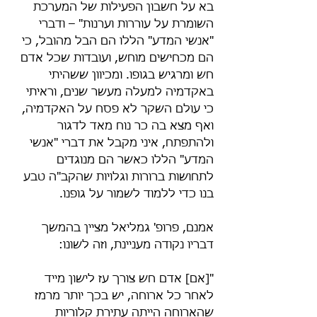
בא על חשבון הפעילות של המערכת 
השומרת על עוררות וערנות" – ודברי 
"אנשי המדע" הללו הם הבל מהובל, כי 
הם מכחישים מוחש, ועובדות שכל אדם 
חש ומרגיש בגופו. ומכיוון ששהיתי 
באקדמיה למעלה מעשר שנים, וראיתי 
כי עולם השקר לא פסח על האקדמיה, 
ואף מצא בה כר נוח מאד לדגור 
ולהתפתח, איני מקבל את דברי "אנשי 
המדע" הללו כאשר הם מנוגדים 
לתחושות ברורות וגלויות שהקב"ה טבע 
בנו כדי ללמוד לשמור על גופנו.
אמנם, פרופ' גמליאל מציין בהמשך 
דבריו נקודה מעניינת, וזה לשונו:
"[אם] אדם חש צורך עז לישון מייד 
לאחר כל ארוחה, יש בכך יותר מרמז 
שהארוחה הייתה עתירת קלוריות 