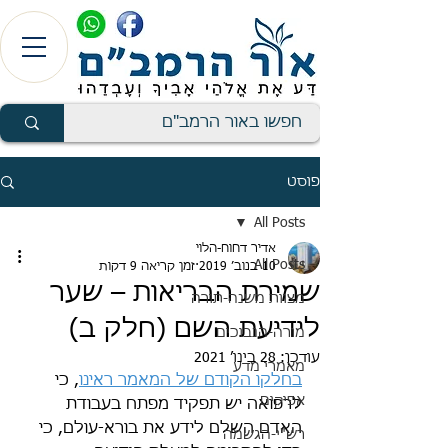
פוסט
All Posts
אדיר דחוח-הלוי
All Posts
10 בנוב׳ 2019
זמן קריאה 9 דקות
שמירת הבריאות – שער
מצוות משנה-תורה
לידיעת השם (חלק ב)
מורה-הנבוכים
עודכן:
28 בינו׳ 2021
מאמרי מדע
בחלקו הקודם של המאמר ראינו
, כי 
אפיקים
לרפואה יש תפקיד מפתח בעבודת 
האדם השלם לידע את בורא-עולם, כי 
רש"י-הגשמה