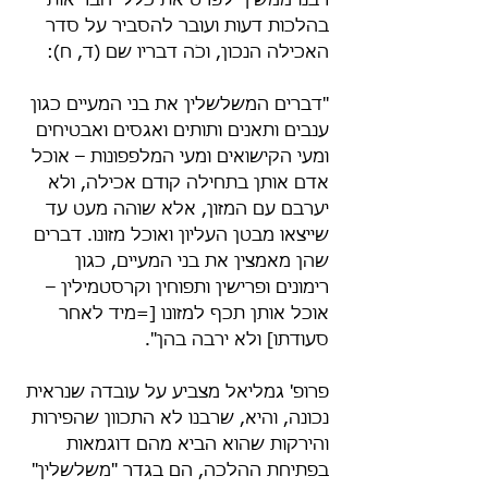
רבנו ממשיך לפרט את כללי הבריאות 
בהלכות דעות ועובר להסביר על סדר 
האכילה הנכון, וכֹה דבריו שם (ד, ח):
"דברים המשלשלין את בני המעיים כגון 
ענבים ותאנים ותותים ואגסים ואבטיחים 
ומעי הקישואים ומעי המלפפונות – אוכל 
אדם אותן בתחילה קודם אכילה, ולא 
יערבם עם המזון, אלא שוהה מעט עד 
שייצאו מבטן העליון ואוכל מזונו. דברים 
שהן מאמצין את בני המעיים, כגון 
רימונים ופרישין ותפוחין וקרסטמילין – 
אוכל אותן תכף למזונו [=מיד לאחר 
סעודתו] ולא ירבה בהן".
פרופ' גמליאל מצביע על עובדה שנראית 
נכונה, והיא, שרבנו לא התכוון שהפירות 
והירקות שהוא הביא מהם דוגמאות 
בפתיחת ההלכה, הם בגדר "משלשלין" 