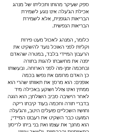
ספק שעיקר מהותו ותכליתו של מנהג 
אכילת הג'עלה אינו נוגע לשמירת 
הבריאות הגופנית, אלא לשמירת 
הבריאות הנפשית.
כלומר, המנהג לאכול מעט פירות 
וקליות לפני האוכל נועד להשקיט את 
הרעבון המיידי בלבד, במטרה שהאדם 
יפנה את מחשבתו להגות בתורה 
ובחכמה זמן-מה לפני הארוחה. ובעשותו 
כן האדם מרומם את נפשו בכמה 
אופנים: הוא מרסן את תאוותו שהרי הוא 
ממתין ואינו צולל ושוקע באכילה מיד 
לאחר הישיבה סביב השולחן; הוא הוגה 
בדברי תורה וחכמה בעוד קיבתו ריקה 
וחושיו השכליים פועלים היטב, והג'עלה 
המועט כבר השקיט את רעבונו המיידי; 
הוא מחנך את עצמו ואת בני ביתו לריסון 