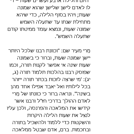
"היום והלילה ארבע ועשרים שעות – די 
לו לאדם לישן שלישן שהוא שמונה 
שעות; ויהיו בסוף הלילה, כדי שיהא 
מתחילת שנתו עד שתעלה השמש 
שמונה שעות, ונמצא עומד ממיטתו קודם 
שתעלה השמש".
מָרי מעיר שם: "וכוונת רבנו שלכל היותר 
יישן שמונה שעות, וברור כי בשמונה 
שעות שינה אי אפשר לקנות תורה, וכמו 
שפוסק רבנו בהלכות תלמוד תורה (ג, 
יג): 'מי שרצה לזכות בכתר תורה ייזהר 
בכל לילותיו ואל יאבד אפילו אחד מהן 
בשינה'". ונראה ברור כי כוונתו של מָרי 
לאדם ההולך בדרכי חז"ל ורבנו אשר 
קידשו את המלאכה והפרנסה, ולכן עליו 
לנצל את שעות הלילה היקרות 
והשקטות כדי ללמוד ולהשכיל בתורה 
ובחכמות. ברם, אדם שבטֵל ממלאכה 