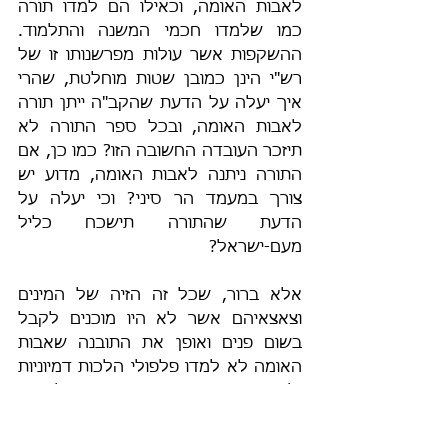
לאבות האומה, וכאילו הם למדו תורה 
כמו שלמדו חכמי המשנה והתלמוד. 
ההשקפות אשר עולות מפרשנותו זו של 
רש"י הינן כמובן שטות מוחלטת, שהרי 
איך יעלה על הדעת שהקב"ה ייתן תורה 
לאבות האומה, ובכל ספר התורה לא 
תיזכר העובדה החשובה הזו? כמו כן, אם 
התורה ניתנה לאבות האומה, מדוע יש 
צורך במעמד הר סיני? וכי יעלה על 
הדעת שהתורה תישכח כליל 
מעם-ישראל?
אלא ברור, שכל זה הזיה של המינים 
וצאצאיהם אשר לא היו מוכנים לקבל 
בשום פנים ואופן את התובנה שאבות 
האומה לא למדו פלפולי הלכות דמיוניות 
ולמדו רק ענייני מחשבה ומוסר ומלאכה, 
דהיינו שאבות האומה החזיקו בעיקר 
במצוות אשר רבנו מפרט בספר המדע... 