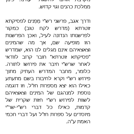
מקרבת אותנו להשׂגת ייעודנו: כינון 
ממלכת כהנים וגוי קדוש.
ודרך אגב, פרשני רש"י מַפְנים לפסיקתא 
זוטרתא (מדרש לקח טוב) כמקור 
לפרשנותו הנדונה לעיל, ואכן הפרשנות 
הזו מופיעה שם, אך מה שהמינים 
וצאצאיהם אינם מגלים לנו הוא, שמדרש 
"פסיקתא זוטרתא" חובר קרוב לוודאי 
לאחר שרש"י חיבר את פירושו לתורה. 
כלומר, מחבר המדרש העתיק מתוך 
פירוש רש"י וקרא לחיבורו בשם מתעתע 
כאילו הוא יצא מספרות חז"ל. וזו דוגמה 
נוספת למנהגם של המינים וצאצאיהם 
לשוות לפירוש רש"י חזות שקרית של 
קדמוּת, כאילו כל דברי רש"י-שר"י 
מיוסדים על ספרות חז"ל ועל דברי חכמי 
האמת ע"ה.