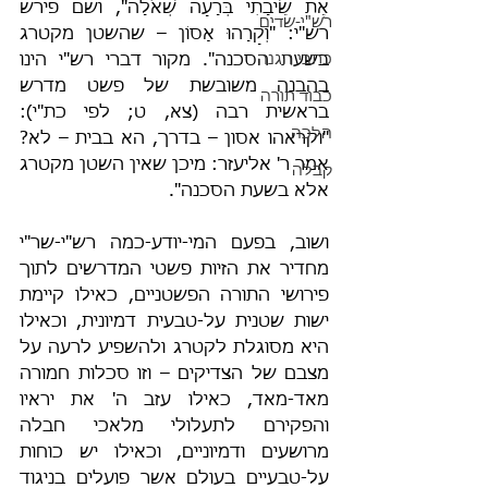
אֶת שֵׂיבָתִי בְּרָעָה שְׁאֹלָה", ושם פירש 
רש"י-שדים
רש"י: "וְקָרָהוּ אָסוֹן – שהשטן מקטרג 
כתבי הגנה
בשעת הסכנה". מקור דברי רש"י הינו 
בהבנה משובשת של פשט מדרש 
כבוד תורה
בראשית רבה (צא, ט; לפי כת"י): 
הלכה
"וקראהו אסון – בדרך, הא בבית – לא? 
אמר ר' אליעזר: מיכן שאין השטן מקטרג 
קבלה
אלא בשעת הסכנה".
ושוב, בפעם המי-יודע-כמה רש"י-שר"י 
מחדיר את הזיות פשטי המדרשים לתוך 
פירושי התורה הפשטניים, כאילו קיימת 
ישות שטנית על-טבעית דמיונית, וכאילו 
היא מסוגלת לקטרג ולהשפיע לרעה על 
מצבם של הצדיקים – וזו סכלות חמורה 
מאד-מאד, כאילו עזב ה' את יראיו 
והפקירם לתעלולי מלאכי חבלה 
מרושעים ודמיוניים, וכאילו יש כוחות 
על-טבעיים בעולם אשר פועלים בניגוד 