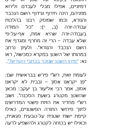
האמונה בקיומו של שטן או שדים 
דמיוניים, אפילו מבלי לעבדם ולירוא 
מפניהם, הינה חירוף וגידוף השם הנכבד 
והנורא, וכמו שפוסק רבנו בהלכות 
עבודה-זרה (ב, י): "כל המודה 
בעבודה-זרה שהיא אמת, אף-על-פי 
שלא עבדהּ – הרי זה מחרף ומגדף את 
השם הנכבד והנורא". ולעיון נרחב 
במהותו של השטן במקרא כמכשול, ראו 
נא: 
"מיהו השטן שנזכר בכתבי הקודש?"
.
לעומת זאת, רש"י פירש בבראשית שם: 
"פֶּן יִקְרָאֶנּוּ אָסוֹן – ובבית לא יקראנו 
אסון, אמר רבי אליעזר בן יעקב: מכאן 
שהשטן מקטרג בשעת הסכנה". ושוב 
רש"י מחדיר את הזיות פשטי המדרשים 
לתוך פירושי התורה הפשטניים, כאילו 
קיימת ישות שׂטנית על-טבעית פגאנית, 
וכאילו יש בכוחה לקטרג ולהשפיע לרעה 