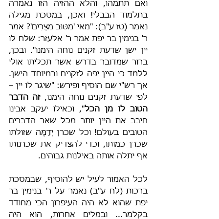
ואם תתמהו, והלא ההזיה הזו נאמרה 
בתלמוד הבבלי! ואכן, במסכת מגילה 
נאמר (טז ע"ב): "מאי 'מִטּוּב מִצְרָיִם'? אמר 
ר' בנימין בר יפת אמר ר' אלעזר: שלח לו 
יין ישן שדעת זקנים נוחה הימנו". ובכן, 
ברור שמדובר בדרש אשר תכליתו אולי 
ללמד כי היין יפה לזקנים ובמיוחד הישן. 
אך רש"י שם הוסיף ופירש: "שיגר לו יין – 
לפי שדעת זקנים נוחה הימנו, 
זה הדבר 
הטוב לו מן הכל
", וכאילו יעקב אבינו 
חיבב את היין יותר מכל שאר הדברים 
הטובים בעולם! וכל שכרן יְדַמֶּה שזולתו 
שכרן כמותו, וכדי להצדיק את שכרנותו 
אף יתלה אותה באילנות גבוהים.
לכל האמור לעיל יש להוסיף, שבמסכת 
ברכות (לח ע"ב) נאמר על ר' בנימין בר 
יפת שהוא לא היה העיפרון הכי מחודד 
בקלמר... ובמלים אחרות, הוא היה 