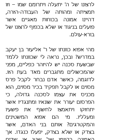
לרצונו של ה' יתעלה ויתרומם שמו – וזו 
תמציתה ומהותה של העבודה-הזרה, 
דהיינו אמונה בכוחות מאגיים אשר 
פועלים בניגוד או שלא בכפוף לרצונו של 
בורא-עולם.
מהי אפוא כוונתו של ר' אליעזר בן יעקב 
במדרש? ובכן, נראה לי שכוונתו ללמד 
שבשעת סכנה יש להיזהר כפליים, מפני 
שהמכשולים מתגברים מאד בעת הזו. 
לדוגמה, כאשר אדם נבחר לקבל פרס 
מסוים או לקבל תפקיד בכיר מסוים, הוא 
מכניס את עצמו לסכנה גדולה, כי 
הפרסום יעורר את שונאיו ומתנגדיו אשר 
יתחזקו ויתאמצו לחשוף את פשעיו 
ומעלליו. מי הם אפוא המשטינים 
והמקטרגים? אותם בני האדם, אשר 
בצדק או שלא בצדק, יפעלו כנגדו. אך 