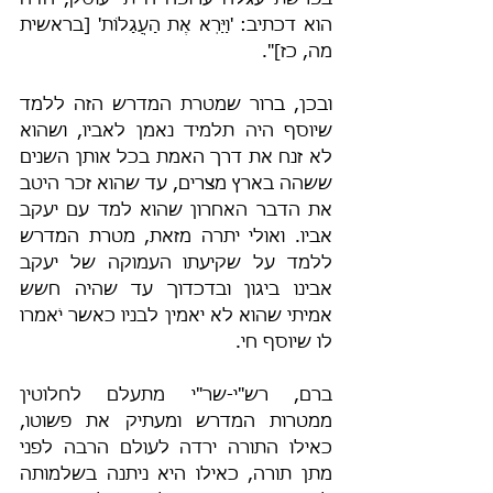
בפרשת עגלה ערופה הייתי עוסק, הדה 
הוא דכתיב: 'וַיַּרְא אֶת הָעֲגָלוֹת' [בראשית 
מה, כז]".
ובכן, ברור שמטרת המדרש הזה ללמד 
שיוסף היה תלמיד נאמן לאביו, ושהוא 
לא זנח את דרך האמת בכל אותן השנים 
ששהה בארץ מצרים, עד שהוא זכר היטב 
את הדבר האחרון שהוא למד עם יעקב 
אביו. ואולי יתרה מזאת, מטרת המדרש 
ללמד על שקיעתו העמוקה של יעקב 
אבינו ביגון ובדכדוך עד שהיה חשש 
אמיתי שהוא לא יאמין לבניו כאשר יֹאמרו 
לו שיוסף חי.
ברם, רש"י-שר"י מתעלם לחלוטין 
ממטרות המדרש ומעתיק את פשוטו, 
כאילו התורה ירדה לעולם הרבה לפני 
מתן תורה, כאילו היא ניתנה בשלמותה 