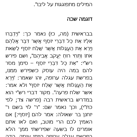
המילים מתפוגגות על ליבו".
דוגמה שכה
בבראשית (מה, כז) נאמר כך: "וַיְדַבְּרוּ 
אֵלָיו אֵת כָּל דִּבְרֵי יוֹסֵף אֲשֶׁר דִּבֶּר אֲלֵהֶם 
וַיַּרְא אֶת הָעֲגָלוֹת אֲשֶׁר שָׁלַח יוֹסֵף לָשֵׂאת 
אֹתוֹ וַתְּחִי רוּחַ יַעֲקֹב אֲבִיהֶם", ושם פירש 
רש"י: "אֵת כָּל דִּבְרֵי יוֹסֵף – סימן מסר 
להם במה היה עוסק כשפירש ממנו, 
בפרשת עגלה ערופה, זהו שאמר: 'וַיַּרְא 
אֶת הָעֲגָלוֹת אֲשֶׁר שָׁלַח יוֹסֵף' ולא אמר: 
אשר שלח פרעה". מקור דברי רש"י הוא 
במדרש בראשית רבה (פרשה צד; לפי 
כת"י), וכך נאמר שם: "ר' לוי בשם ר' 
יוחנן בר שאולה: אמר להם [יוסף:] אם 
האמין לכם הרי מוטב, ואם לאו אתם 
אומרים לו בשעה שפירשתי ממך הלא 