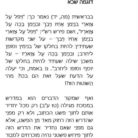
דוגמה שכא
בבראשית (מה, יד) נאמר כך: "וַיִּפֹּל עַל 
צַוְּארֵי בִנְיָמִן אָחִיו וַיֵּבְךְּ וּבִנְיָמִן בָּכָה עַל 
צַוָּארָיו", ושם פירש רש"י: "וַיִּפֹּל עַל צַוְּארֵי 
בִנְיָמִן אָחִיו וַיֵּבְךְּ – על שני מקדשות 
שעתידין להיות בחלקו של בנימין וסופן 
ליחרב; וּבִנְיָמִן בָּכָה עַל צַוָּארָיו – על 
משכן שילה שעתיד להיות בחלקו של 
יוסף וסופו ליחרב". נו באמת, וכי יעלה 
על הדעת שעל זאת הם בכו? מהי 
הַשּׁוֹטוּת הזו?!
ואף שמקור הדברים הוא במדרש 
במסכת מגילה (טז ע"ב) רק סכל יחדיר 
אותם לתוך פשט הכתוב, ולא רק מפני 
שהדרש הזה רחוק מאד מן הפשט, אלא 
גם מפני שאם נחדיר את הדרש הזה 
לתוך פירוש פשטני נהיה מוכרחים לסבור 