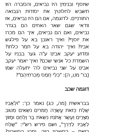
שיוסף ובנימין היו נביאים, והסברה הזו 
תשבש לחלוטין את יסודות הנבואה 
התורניים. לדוגמה, אם הם היו נביאים, אז 
וודאי שגם שאר האחים הם בגדר 
נביאים, ואם הם נביאים, איך הם מכרו 
את יוסף? ואיך ראובן בא על פילגש 
אביו? ואיך יהודה בא על תמר כלתו? 
ומדוע יעקב אבינו ע"ה גער בבניו על 
השמדת כל אנשי שכם? ואיך יאמר יעקב 
אבינו על שני נביאים לה' יתעלה שמו 
(בר' מט, ה): "כְּלֵי חָמָס מְכֵרֹתֵיהֶם"?
דוגמה שכב
בבראשית (מה, כג) נאמר כך: "וּלְאָבִיו 
שָׁלַח כְּזֹאת עֲשָׂרָה חֲמֹרִים נֹשְׂאִים מִטּוּב 
מִצְרָיִם וְעֶשֶׂר אֲתֹנֹת נֹשְׂאֹת בָּר וָלֶחֶם וּמָזוֹן 
לְאָבִיו לַדָּרֶךְ", ושם פירש רש"י: "שָׁלַח 