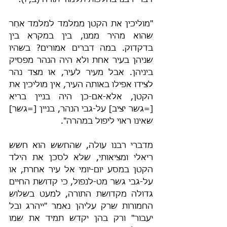
דברי רבנו בהלכות תלמוד תורה (ב, ו):
"מוליכין את הקטן ממלמד למלמד אחֵר 
שהוא מהיר ממנו, בין במקרא בין 
בדקדוק. במה דברים אמורים? בשהיו 
שניהן בעיר אחת ולא היה הנהר מפסיק 
ביניהן. אבל מעיר לעיר, או מצד נהר 
לצידו אפילו באותה העיר, אין מוליכין את 
הקטן, אלא-אם-כן היה בניין בריא 
[=גשר יציב] על-גבי הנהר, בניין [=גשר] 
שאינו ראוי ליפול במהרה".
מדברי רבנו עולה, שהחשש הוא חשש 
ריאלי ומציאותי, שלא לסכן את הילד 
הקטן במסע יום-יומי אל עיר אחרת, או 
על-גבי גשר מט-לנפול, כי קדושת החיים 
גדולה מקדושת התורה, למעט בשלוש 
החמורות שרק עליהן נאמר "ייהרג ובל 
יעבור" ורק בהן יקדש תמיד את שמו 