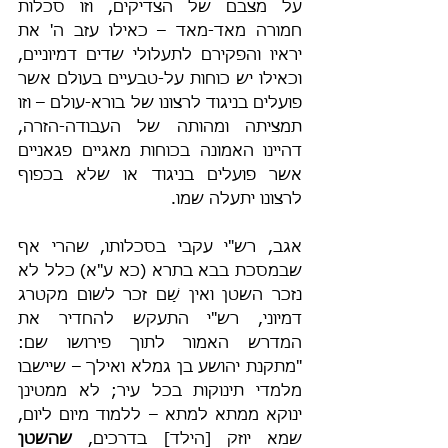
על מצבם של הצדיקים, וזו סכלות 
חמורה מאד-מאד – כאילו עזב ה' את 
יראיו והפקירם לתעלולי שדים דמיוניים, 
וכאילו יש כוחות על-טבעיים בעולם אשר 
פועלים בניגוד לרצונו של בורא-עולם – וזו 
תמציתה ומהותה של העבודה-הזרה, 
דהיינו האמונה בכוחות מאגיים פגאניים 
אשר פועלים בניגוד או שלא בכפוף 
לרצונו יתעלה שמו.
אגב, רש"י עקבי בסכלותו, שהרי אף 
שבמסכת בבא בתרא (כא ע"א) כלל לא 
נזכר השטן ואין שָׁם זכר לשום מקטרג 
דמיוני, רש"י התעקש להחדיר את 
המדרש האמור לתוך פירושו שם: 
"מתקנת יהושע בן גמלא ואילך – שיישבו 
מלמדי תינוקות בכל עיר; לא ממטינן 
ינוקא ממתא למתא – ללמוד מיום ליום, 
שמא יוזק [הילד] בדרכים, 
שהשטן 