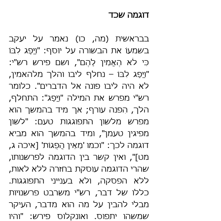
דוגמה שכד
בבראשית (מה, כו) נאמר על יעקב 
בשמעוֹ את הבשורה על יוסף: "וַיָּפָג לִבּוֹ 
כִּי לֹא הֶאֱמִין לָהֶם", ושם פירש רש"י: 
"וַיָּפָג לִבּוֹ – נחלף ליבו והלך מלהאמין, 
לא היה ליבו פונה אל הדברים". כלומר 
רש"י מפרש את המילה "וַיָּפָג": התחלף, 
הלך, הִפנה עורף; אך מיד בהמשך הוא 
מפרש מלשון התפוגגות טעם: "לשון 
מפיגין טעמן", ומיד בהמשך הוא מביא 
דוגמה לכך: "וכמו 'מֵאֵין הֲפֻגוֹת' [איכה ג, 
מט]", ואין קשר בין הדוגמה לפרשנותו, 
שהרי הדוגמה עוסקת בחזרה ללא לאות, 
ללא הפסקה, ולא בענייני התפוגגות. 
כללו של דבר, רש"י משרבט פרשנויות 
מבלי להבין על מה הוא מדבר, העיקר 
שמשהו יתפוס. ואונקלוס פירש: "והיו 