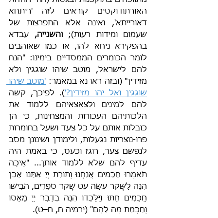
מתווכחים בתוקפנות ובגסות (הוזי ההזיות 
האורתודוקסים קוראים לזה 'ריתחא 
דאורייתא', ואינה אלא התפרצות של 
שעמום ומידות רעות); 
והשנייה,
 עבדא 
בהפקירא ניחא להו, או כמו שאוהבים 
לומר הכומרים הממסדיים בימינו: "הנח 
להם לישראל, מוטב שיהו שוגגין ולא 
מזידין" (ובזה ראו נא במאמר: 
'מוטב שיהו 
שוגגין ואל יהו מזידין?'
). לפיכך, קשה 
להם למינים ולצאצאיהם ללמוד את 
הלכותיהם העכורות והמצחינות, כי הן 
כובלות אותם על כל צעד ושעל בחומרות 
פרו-נוצריות נגעלות, ולימודן ושינונן מסב 
לנפשם צער, רוגז וכעס, כי באמת היה 
עדיף להם שלא ללמוד אותן... "אֵיכָה 
תֹאמְרוּ חֲכָמִים אֲנַחְנוּ וְתוֹרַת יְיָ אִתָּנוּ אָכֵן 
הִנֵּה לַשֶּׁקֶר עָשָׂה עֵט שֶׁקֶר סֹפְרִים, הֹבִישׁוּ 
חֲכָמִים חַתּוּ וַיִּלָּכֵדוּ הִנֵּה בִדְבַר יְיָ מָאָסוּ 
וְחָכְמַת מֶה לָהֶם" (ירמיה ח, ח–ט).