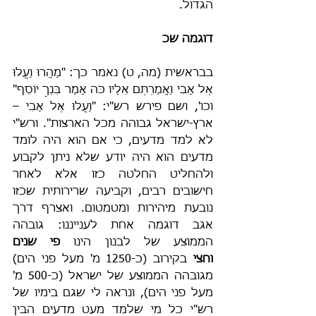
הגדול.
דוגמה שכ
בבראשית (מה, ט) נאמר כך: "מַהֲרוּ וַעֲלוּ 
אֶל אָבִי וַאֲמַרְתֶּם אֵלָיו כֹּה אָמַר בִּנְךָ יוֹסֵף" 
וכו', ושם פירש רש"י: "וַעֲלוּ אֶל אָבִי – 
ארץ-ישראל גבוהה מכל הארצות". ורש"י 
לא למד מדעים, כי אם הוא היה לומד 
מדעים הוא היה יודע שלא ניתן לקבוע 
ולהחליט החלטה כזו אלא לאחר 
חישובים רבים, וקביעה שרירותית שכזו 
נובעת מיהירות ומטמטום. ואצרף דרך 
אגב דוגמה אחת לענייננו: גובהה 
הממוצע של לבנון הינו 
פי שנים 
וחצי
 בקירוב (כ-1250 מ' מעל פני הים) 
מגובהה הממוצע של ישראל (כ-500 מ' 
מעל פני הים), ונראה לי שגם בימיו של 
רש"י כל מי שלמד מעט מדעים הבין 