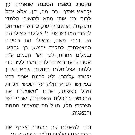
מקטרג בשעת הסכנה 
שנאמר: 'פֶּן 
יִקְרָאֶנּוּ אָסוֹן' [בר' מב, ד], אלא יוכל 
לכוף בני אותו מתא להושיב מלמדי 
תינוקות". הראינו לדעת, כי רש"י התייחס 
לדברי המדרש של ר' אליעזר כאילו הם 
היו דברי פשט, וכאילו הם הסיבה 
המציאותית לתקנת יהושע בן גמלא. 
ובמלים אחרות, לפי רש"י חכמים ע"ה 
אסרו להעביר את הילדים מעיר לעיר כדי 
ללמוד אצל מלמד תינוקות, שמא השטן 
יקטרג עליהם! ולא לחינם אומר רבנו 
בפירושו לפרק חֵלק על תופשֵׂי אגדות 
חז"ל כפשוטן, שהם "משפילים את 
החכמים בתכלית השפלות", שהרי לפי 
הצרפתי הלז, חז"ל היו ממאמיני ההזיות 
והמאגיה.
וכדי להשלים את התמונה אצרף את 