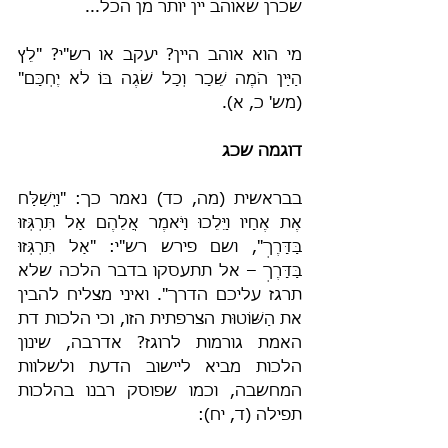
שכרן שאוהב יין יותר מן הכל...
מי הוא אוהב היין? יעקב או רש"י? "לֵץ 
הַיַּין הֹמֶה שֵׁכָר וְכָל שֹׁגֶה בּוֹ לֹא יֶחְכָּם" 
(מש' כ, א).
דוגמה שכג
בבראשית (מה, כד) נאמר כך: "וַיְשַׁלַּח 
אֶת אֶחָיו וַיֵּלֵכוּ וַיֹּאמֶר אֲלֵהֶם אַל תִּרְגְּזוּ 
בַּדָּרֶךְ", ושם פירש רש"י: "אַל תִּרְגְּזוּ 
בַּדָּרֶךְ – אל תתעסקו בדבר הלכה שלא 
תרגז עליכם הדרך". ואיני מצליח להבין 
את הַשּׁוֹטוּת הצרפתית הזו, וכי הלכות דת 
האמת גורמות לרוגז? אדרבה, שינון 
הלכות מביא ליישוב הדעת ולשלוות 
המחשבה, וכמו שפוסק רבנו בהלכות 
תפילה (ד, יח):