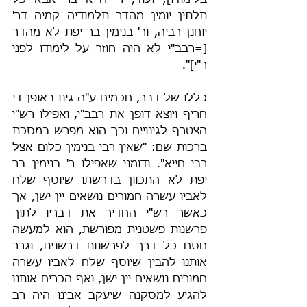
בלימודו]; ועוד, ר' חייא בר אבא כל 
תלתין יומין מהדר תלמודיה קמיה דר' 
יוחנן רביה, ור' בנימין בר יפת לא מהדר 
[=רבב"י לא היה חוזר על לימודו לפני 
ר"י]".
כללו של דבר, חכמים ע"ה גינו באופן די 
חריף ויוצא דופן את רבב"י, ואפילו רש"י 
הצטרף לגינויים וכך הוא מפרש במסכת 
ברכות שם: "שאין רבי בנימין כלום אצל 
רבי חייא". ודומני שאפילו ר' בנימין בר 
יפת לא התכוון בדרשתו שיוסף שלח 
לאביו עשרה חמורים נושאים יין ישן, אך 
כאשר רש"י החדיר את דבריו לתוך 
פרשנות פשטנית מפורשת, הוא למעשה 
חסם כל דרך לפרשנות דרשנית, וגרר 
אותנו להבין שיוסף שלח לאביו עשרה 
חמורים נושאים יין ישן, ואף הכריח אותנו 
להגיע למסקנה שיעקב אבינו היה רב 