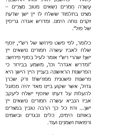
כְּזֹאת – כחשבון הזה. ומהו החשבון? 
עֲשָׂרָה חֲמֹרִים נֹשְׂאִים מִטּוּב מִצְרָיִם – 
מצינו בתלמוד ששלח לו יין ישן שדעת 
זקנים נוחה הימנו. ומדרש אגדה גריסין 
של פול".
כלומר, לפי פשט פירושו של רש"י, יוסף 
שלח לאביו עשרה חמורים נושאים יין 
ישן! שהרי רש"י אומר לעיל בסוף פירושו: 
"ומדרש אגדה" וכו', משמע בבירור כי 
הפרשנות הראשונה בעניין היין הישן היא 
פרשנות פשטנית מפורשת! ורק שכרן 
גדול, אשר שקוע ביינו מאד יהיה מסוגל 
להעלות על דעתו שיוסף ישלח ליעקב 
אביו הנביא עשרה חמורים נושאים יין 
ישן... והיו כל כך הרבה טובין במצרים 
באותם הימים, כלים ובגדים ובשמים 
ורפואות ושמנים ועוד.