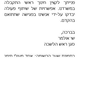
פנייתך לקצין חינוך ראשי התקבלה 
במשרדנו. אפשרויות של שיתוף פעולה 
יבדקו על-ידי אנשינו בפגישה שתתואם 
בהקדם.
בברכה,
שי אולמר
סגן ראש הלשכה
בתמונת שער הרשומה: אחד מעולי תימן 
בכפר השילוח - ראשית המאה ה-20.
.pdf
פעלם החלוצי של עולי תרמ''ב
הורידו את PDF • 254KB
אפיקים