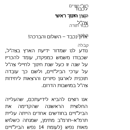
רש"י-שדים
לכבוד
קצין 
כתבי הגנה
חינוך ראשי
צה"ל
כבוד תורה
הלכה
אדון נכבד – השלום והברכה!
קבלה
נודע לנו שמדור ידיעת הארץ בצה"ל, 
שכבודו משמש כמפקדו, עומד להכריז 
על שנה זו כעל שנת חינוך לחיילי צה"ל 
על ערכי הביל"ויים, ולשם כך עובְּדה 
תוכנית לארגון סיורים והרצאות ליחידות 
צה"ל במושבות הדרום.
אנו רוצים להביא לידיעתכם, שהעלייה 
החלוצית הראשונה שהקדימה את 
הביל"ויים בחודשים אחדים הייתה עליית 
תרמ"א–תרמ"ב מתימן, שמנתה כשלוש 
מאות נפש (לעומת 14 נפש הביל"ויים 