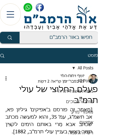
פוסט
All Posts
יוסף דחוח-הלוי
All Posts
25 בפבר׳
זמן קריאה 2 דקות
פעלם החלוצי של עולי
מצוות משנה-תורה
תרמ"ב
מורה-הנבוכים
[מאמר זה פורסם ב'אפיקים' גיליון פא, 
מאמרי מדע
אב תשמ"ג, עמ' 35, והוא למעשה מכתב 
אפיקים
שכתב אבא מָרי באותם הימים לקצין 
חינוך ראשי בעניין עולי תרמ"ב, 1882].
רש"י-הגשמה