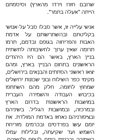
שרובם חזרו וירדו מהארץ) וסיסמתם 
הייתה "אעלה בתמר".
אנשי עלייה זו, אשר סבלו סבל על-אנושי 
בקליטתם ובהשתרשותם על אדמת 
האבות והפריחוה בגופם ובדמם, תרמו 
תרומה שאין ערוך לחשיבותה לתשתית 
בניין הארץ, באשר הם היו היהודים 
הראשונים בתחום הבניין בארץ, ומהם 
יצאו ראשוני הסתתים והבנָּאים בירושלים, 
מקימי כפר השילוח ובונֵי שכונות ירושלים 
שמחוץ לחומה. חלק מהם השתתפו 
בכיבוש העבודה והשמירה העברית 
במושבות הראשונות בדרום הארץ 
ובמרכזה, ובמושבות הגליל. בשיניהם 
ובציפורניהם נאחזו באדמת המולדת. את 
יומם עשו בפרדסים ובכרמים מזריחת 
השמש ועד שקיעתה, ובלילות עמלו 