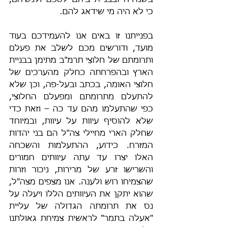
בשמירה ובבניית ביתם לטפם ולנשיהם, 
כי לא היה מי שידאג להם.
בפנייתנו זו באים אנו להעמידכם בעוד 
מועד, ודורשים מכם לשלב את פעלם 
ותרומתם של חלוצֵי תרמ"ב מתימן בבניית 
הארץ ובהפרחתה כחלק מהערכים של 
חלוצי האומה, בכתב ובעל-פה, וכן שלא 
להתעלם מתרומתם ומפעלם החלוצי, 
כפי שהתעלמו מהם עד כה – וזאת כדי 
שלא להוסיף עיוות על עיוות, ובמיוחד 
שחלק הארי מחיילי צה"ל הם בני יהדות 
המזרח. כידוע, ההתעלמות והשכחה 
האלו יצרו עד עתה עיוותים חמורים 
והשרישו זרע של מרירות, ניכור וזרות 
שהצמיחו רוש ולענה. אנו מצפים מצה"ל, 
שהוא יתקן את העיוותים הללו ויעלה על 
נס את תרומתה הגדולה של עליית 
"אעלה בתמר" לראשית צמיחת גאולתנו 