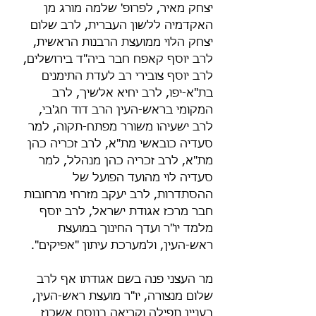
יצחק מאיר, לפרופ' שלמה מורג מן 
האקדמיה ללשון העברית, לרב שלום 
יצחק הלוי ממועצת הרבנות הראשית, 
לרב יוסף קאפח חבר ביה"ד בירושלים, 
לרב יוסף צובירי רב לעדת התימנים 
בת"א-יפו, לרב יחיא אלשיך, לרב 
המקומי בראש-העין הרב דוד חג'בי, 
לרב ישעיהו משורר מפתח-תקוה, למר 
סעדיה כובאשי מת"א, לרב זכריה כהן 
מת"א, לרב זכריה כהן מנהלל, למר 
סעדיה לוי מהועד הפועל של 
ההסתדרות, לרב יעקב מזרחי מרחובות 
חבר מרכז אגודת ישראל, לרב יוסף 
מלמד יו"ר ועדך החינוך במועצת 
ראש-העין, ולמערכת עיתון "אפיקים".
מר העצני פנה בשם אגודתו אף לרב 
שלום מנצורה, יו"ר מועצת ראש-העין, 
בעניין תפילה וקריאה בנוסח אשכנז 