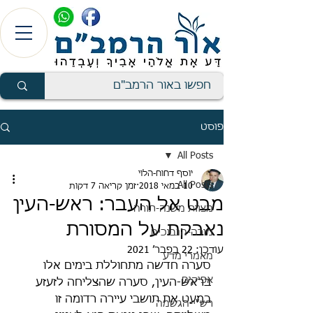
פוסט
All Posts
יוסף דחוח-הלוי
All Posts
10 במאי 2018
זמן קריאה 7 דקות
מבט אל העבר: ראש-העין
מצוות משנה-תורה
נאבקת על המסורת
מורה-הנבוכים
עודכן:
22 בפבר׳ 2021
מאמרי מדע
סערה חדשה מתחוללת בימים אלו 
אפיקים
בראש-העין, סערה שהצליחה לזעזע 
במעט את תושבי עיירה רדומה זו 
רש"י-הגשמה