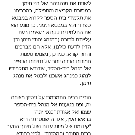
לשנות את מנהגיהם של בני תימן 
במסורת הקריאה והתפילה, בהכריחו 
את תלמידי בית-הספר לקרוא במבטא 
ספרדי ולא במבטא תימני. כן מונע הוא 
את התלמידים לקרוא בעצמם בעת 
עלייתם לתורה (כמנהג יהודי תימן וכן 
הדין לדעת כולם), אלא הם מברכים 
והחזן קורא. כמו כן, נשמעו טענות 
חמורות הרבה יותר על נסיונות הכפייה 
של מנהל בית-הספר, שדורש מתלמידיו 
לנהוג כמנהג אשכנז ולבטל את מנהג 
תימן.
הורים רבים התמרמרו על ניסיון משונה 
זה, ופנו בטענות אל מנהל בית-הספר 
עצמו ואל אגודת "כנפי-יונה" 
בראש-העין, אגודה שמטרתה היא 
"קידומם של מיזוג עדות ושל חינוך הנוער 
ברוח התורה והמסורת". לפני כחודש, 