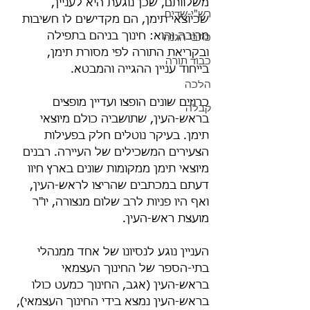
משלוותם, שכן נוגעת היא לעניין, 
רש"י-שדים
שכיוצאי תימן, הם מקדישים לו חשיבות 
מרובה והוא: חינוך בניהם בתפילה 
כתבי הגנה
ובקריאת התורה לפי מסורת תימן, 
כבוד תורה
בייחוד עניין ההגייה והמבטא.
הלכה
כרוזים שונים הופצו ועדיין מופצים 
קבלה
בראש-העין, שתושביה כולם מיוצאי 
תימן. בעיקר נוטלים חלק בפעילות 
הצעירים המשכילים של העיירה. רבנים 
מיוצאי תימן ממקומות שונים בארץ חיוו 
דעתם במכתבים שהריצו לראש-העין, 
ואף היו פניות לרב שלום מנצורה, יו"ר 
מועצת ראש-העין.
העניין נוגע לנסיונו של אחד ממנהלי 
בתי-הספר של החינוך העצמאי 
בראש-העין (אגב, החינוך כמעט כולו 
בראש-העין נמצא בידי החינוך העצמאי), 