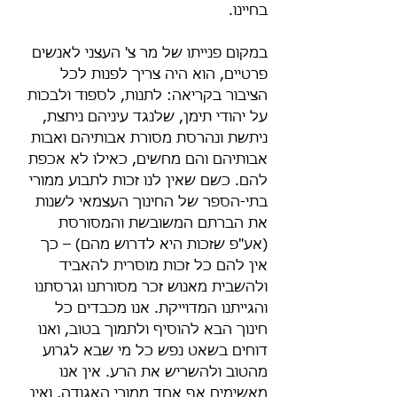
בחיינו.
במקום פנייתו של מר צ' העצני לאנשים 
פרטיים, הוא היה צריך לפנות לכל 
הציבור בקריאה: לתנות, לספוד ולבכות 
על יהודי תימן, שלנגד עיניהם ניתצת, 
ניתשת ונהרסת מסורת אבותיהם ואבות 
אבותיהם והם מחשים, כאילו לא אכפת 
להם. כשם שאין לנו זכות לתבוע ממורי 
בתי-הספר של החינוך העצמאי לשנות 
את הברתם המשובשת והמסורסת 
(אע"פ שזכות היא לדרוש מהם) – כך 
אין להם כל זכות מוסרית להאביד 
ולהשבית מאנוש זכר מסורתנו וגרסתנו 
והגייתנו המדוייקת. אנו מכבדים כל 
חינוך הבא להוסיף ולתמוך בטוב, ואנו 
דוחים בשאט נפש כל מי שבא לגרוע 
מהטוב ולהשריש את הרע. אין אנו 
מאשימים אף אחד ממורי האגודה, ואין 