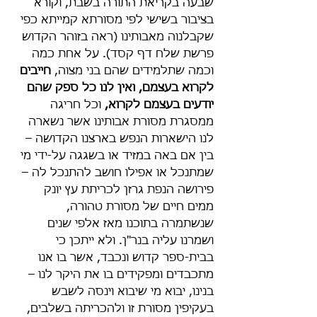
שבעה בקריאת התורה בשבת, וקורא 
בציבור בשישי לפי מסורתא קמייתא כפי 
שקבלנוה מאבותינו (ראה בזוהר הקדוש 
פרשת שלח דף קסד). על אחת כמה 
וכמה שתלמידים שהם בני מצוה, 
חייבים 
לקרוא בעצמם, ואין לנו כל ספק שהם 
יודעים בעצמם לקרוא,
 וכל חריגה 
ממסגרת מסורת אבותינו אשר נשארה 
לנו הישארות הנפש בארצנו הקדושה – 
בין אם באה במזיד או בשגגה על-ידי מי 
שמתנכל או אפילו חושב להתנכל לה – 
פירושה הנפת גרזן לכריתת עץ יונק 
ממים חיים של מסורת טהורה, 
שנשתמרה בתוכנו מאז אלפי שנים 
ושמרנו עליה בנר"ן. ולא ייתכן כי 
בבית-ספר קדוש ונכבד, אשר בו אנו 
מתכבדים ומפקידים בו את היקר לנו – 
בנינו, יבוא מי שיבוא וינסה לשבש 
בעקיפין מסורת זו ולהכריתה בשלבים, 