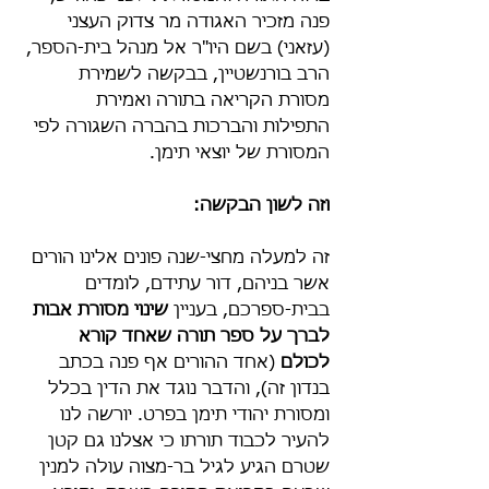
פנה מזכיר האגודה מר צדוק העצני 
(עזאני) בשם היו"ר אל מנהל בית-הספר, 
הרב בורנשטיין, בבקשה לשמירת 
מסורת הקריאה בתורה ואמירת 
התפילות והברכות בהברה השגורה לפי 
המסורת של יוצאי תימן.
וזה לשון הבקשה:
זה למעלה מחצי-שנה פונים אלינו הורים 
אשר בניהם, דור עתידם, לומדים 
בבית-ספרכם, בעניין 
שינוי מסורת אבות 
לברך על ספר תורה שאחד קורא 
לכולם
 (אחד ההורים אף פנה בכתב 
בנדון זה), והדבר נוגד את הדין בכלל 
ומסורת יהודי תימן בפרט. יורשה לנו 
להעיר לכבוד תורתו כי אצלנו גם קטן 
שטרם הגיע לגיל בר-מצוה עולה למנין 