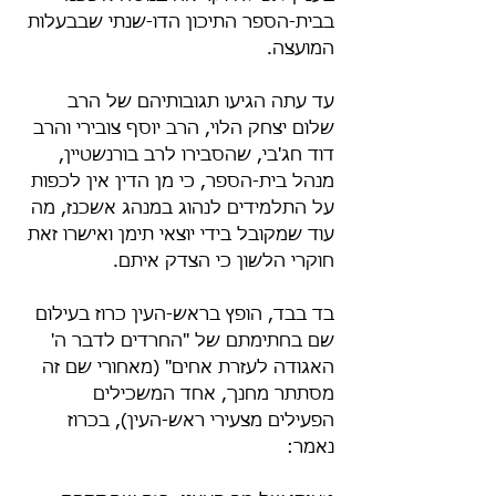
בבית-הספר התיכון הדו-שנתי שבבעלות 
המועצה.
עד עתה הגיעו תגובותיהם של הרב 
שלום יצחק הלוי, הרב יוסף צובירי והרב 
דוד חג'בי, שהסבירו לרב בורנשטיין, 
מנהל בית-הספר, כי מן הדין אין לכפות 
על התלמידים לנהוג במנהג אשכנז, מה 
עוד שמקובל בידי יוצאי תימן ואישרו זאת 
חוקרי הלשון כי הצדק איתם.
בד בבד, הופץ בראש-העין כרוז בעילום 
שם בחתימתם של "החרדים לדבר ה' 
האגודה לעזרת אחים" (מאחורי שם זה 
מסתתר מחנך, אחד המשכילים 
הפעילים מצעירי ראש-העין), בכרוז 
נאמר: