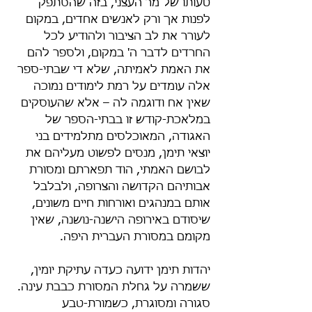
טעותו של מר העצני, בזה שהסתפק 
לפנות אך ורק לאנשים אחדים, במקום 
לעורר את לב הציבור ולהודיע לכל 
החרדים לדבר ה' במקום, ולספר להם 
את האמת לאמיתה, שלא די שבתי-ספר 
אלה עומדים על רמת לימודים נמוכה 
שאין אח ודוגמה לה – אלא שהעוסקים 
במלאכת-קודש זו בבתי-הספר של 
האגודה, המאוכלסים מתלמידים בני 
יוצאי תימן, מנסים לפשוט מעליהם את 
לבושם האמתי, הוד תפארתם ומסורת 
אבותיהם הקדושה והצרופה, ולבלבל 
אותם במנהגים ואורחות חיים משונים, 
שיסודם באירופה הישנה-נושנה, שאין 
מקומם במסורת העברית היפה.
יהדות תימן ידועה כעדה עתיקת יומין, 
ששמרה על גחלת המסורת כבבת עינה. 
סגורה ומסוגרת, כשמורת-טבע 