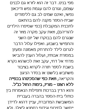
מפי בנינו. דבר זה הוא לזרא גם לבנים 
עצמם, וגורם להם עגמת נפש ודיכאון 
נפשי, ואינם שמים לב גם ללימודים 
שבית-הספר מקנה להם בהתאם 
לתכנית המקובלת (כפי שסיפרו הילדים 
להוריהם), וזאת עקב מקרה מוזר זה 
שנגרם להם בבוקרו של יום השני 
והחמישי בשבוע. ואפילו עלול הדבר 
לגרום לילד להתרחק מאמונה ומעיון 
במסורת אבותיו, ועלול הענין להביאו 
מדחי אל דחי, עקב זאת לכשהוא נקרא 
בשבת לספר תורה לקרוא בציבור 
משתבש בלשונו או בסדר הניגון 
והקריאה, 
וזאת כפי שהסכינוהו בכפייה 
ללא רצונו – מוריו, בימות החול כנ"ל.
והוא הדין בברכות ותפילות הנאמרות בין 
כותלי בית-הספר בהברה בעברית 
המשובשת המדוברת, עניין דהוא לדידן 
ייחשב לחירוף וגידוף רחמנא ליצלן, ולא 