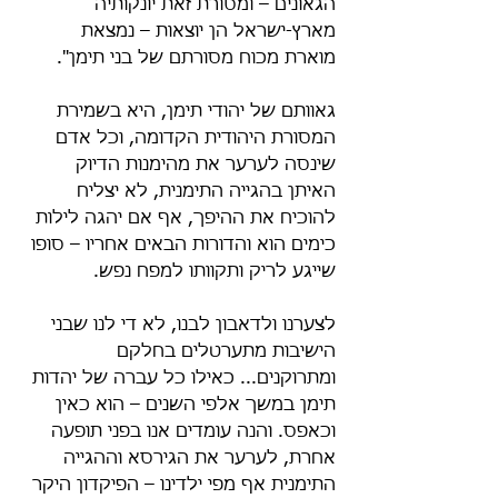
הגאונים – ומסורת זאת יונקותיה 
מארץ-ישראל הן יוצאות – נמצאת 
מוארת מכוח מסורתם של בני תימן".
גאוותם של יהודי תימן, היא בשמירת 
המסורת היהודית הקדומה, וכל אדם 
שינסה לערער את מהימנות הדיוק 
האיתן בהגייה התימנית, לא יצליח 
להוכיח את ההיפך, אף אם יהגה לילות 
כימים הוא והדורות הבאים אחריו – סופו 
שייגע לריק ותקוותו למפח נפש.
לצערנו ולדאבון לבנו, לא די לנו שבני 
הישיבות מתערטלים בחלקם 
ומתרוקנים... כאילו כל עברה של יהדות 
תימן במשך אלפי השנים – הוא כאין 
וכאפס. והנה עומדים אנו בפני תופעה 
אחרת, לערער את הגירסא וההגייה 
התימנית אף מפי ילדינו – הפיקדון היקר 