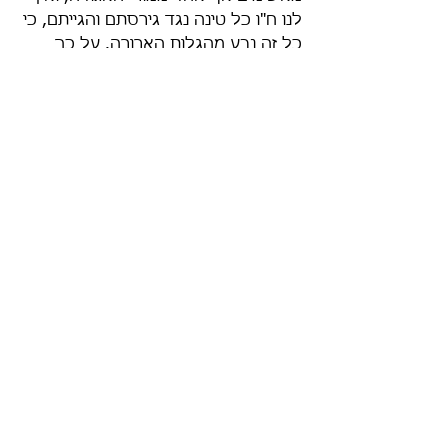
לנו ח"ו כל טינה נגד גירסתם והגייתם, כי 
כל זה נבע מהגלות הארורה. על כך 
כבר העיר הנביא, כי לאחר שהוגלו בני 
ישראל על-ידי סנחריב ונבוכדנצר, 
נתבלבלה שפתם ונתמעטה צחות לשונם 
כאמור: "וּבְנֵיהֶם חֲצִי מְדַבֵּר אַשְׁדּוֹדִית 
וְאֵינָם מַכִּירִים לְדַבֵּר יְהוּדִית" (נחמיה יג, 
כד).
אנו פונים אל כל אלה החותרים תחת 
ההגייה וההברה התימנית ואומרים: "אל 
תחטאו בילד" ואל תנסו לעקור את ציפור 
הנפש של שפת הקודש שבפי ילדינו 
והיה הדבר לכם לצדקה.
ולבסוף, הננו פונים לציבור יוצאי תימן 
ומזכירים את הדברים המובאים בגמרא 
(עירובין נג): "אמר רב יהודה אמר רב: 