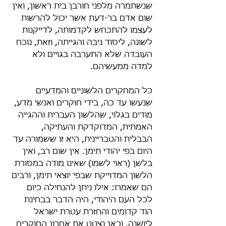
שנשתמרה מלפני חורבן בית ראשון, ואין 
שום אדם בר-דעת אשר יכול להרשות 
לעצמו להתכחש לקדמותה, לדייקנות 
לשונה, ליסוד ניבה והגייתה, וזאת, נוכח 
העובדה שלא התערבה בגויים ולא 
למדה ממעשיהם.
כל המחקרים הלשוניים והמדעיים 
שנעשו עד כה, בידי חוקרים ואנשי מדע, 
מודים בגלוי, שהלשון העברית וההגייה 
האמתית, המדוקדקת והעתיקה, 
הבבלית והטבריינית, היא זו ששמורה עד 
היום בפי יהודי תימן. אין שום רב, ואין 
בלשן (ראוי לשמו) שאינו מודה במסורת 
הלשון המדוייקת שבפי יוצאי תימן, ורבים 
הם שאמרו: אילו ניתן להנחילה כיום 
לכל העם היהודי, היה הדבר בבחינת 
הוד קדומים והחזרת עטרת ישראל 
ליושנה. וכאן נצטט את אחרון החוקרים 