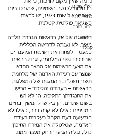
נדמה שאין מקום לוויכוח, כי את 
רש"י-שדים
הבחירות לכנסת השמינית, שנערכו ביום 
האחרון של שנת 1973, יש לראות 
כתבי הגנה
כשגיאה פוליטית קטלנית.
כבוד תורה
הלכה
ההנהגה של אז, בראשות הגברת גולדה 
מאיר, לא נענתה לדרישה הכללית 
קבלה
כמעט – לפתוח את רשימות המועמדים 
שהורכבו לפני המלחמה, וגם להתאים 
את מצעי הרשימות אל המצב החדש 
שנוצר עם רעידת האדמה של מלחמת 
תשרי תשל"ד. ההנהגות של המפלגות 
הראשיות – העבודה והליכוד – הביעו 
את התנגדותן התקיפה. הן לא רצו 
בשום שינויים. הן ביקשו להמשיך בחיים 
המדיניים כאילו לא קרה דבר, כאילו לא 
הזדעזעה דעת הקהל בעקבות רעידת 
האדמה, שטלטלה את המזרח-התיכון 
כולו, וגליה הגיעו הרחק מעבר ממנו.