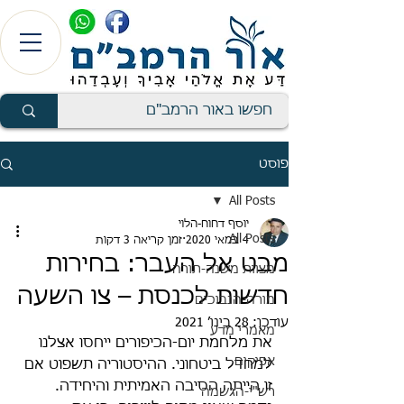
פוסט
All Posts
יוסף דחוח-הלוי
All Posts
4 במאי 2020
זמן קריאה 3 דקות
מבט אל העבר: בחירות
מצוות משנה-תורה
חדשות לכנסת – צו השעה
מורה-הנבוכים
עודכן:
28 בינו׳ 2021
מאמרי מדע
את מלחמת יום-הכיפורים ייחסו אצלנו 
אפיקים
למחדל ביטחוני. ההיסטוריה תשפוט אם 
זו הייתה הסיבה האמיתית והיחידה. 
רש"י-הגשמה