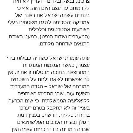
צרכינו, בנשק ובלחם – ועדיין לא חזרו 
לקדמותם עד עצם היום הזה. אף כי 
בינתיים עשתה ישראל את רצונה של 
אמריקה והסכימה לסגת משטחים בעלי 
משמעות אסטרטגית וכלכלית 
(המעברים ושדות הנפט), כמעט באותם 
התנאים שדחתה מקודם.
עתה עומדת ישראל כשידיה כבולות בידי 
עצמה, כאשר המגמות המנוגדות 
המתרוצצות בתוכה מבטלות זו את זו. אין 
לה אפשרות לשאת ולתת על השטחים 
ממזרחה של ישראל – הגדה המערבית 
ורצועת עזה. שכן הסכימו השותפים 
לקואליציה הממשלתית, כי שום הכרעה 
בעניין זה לא תתקבל בטרם ייערכו 
בחירות כלליות חדשות. בעניין רמת 
הגולן ובעיית הערבים-הפלשתינאים 
שבויה המדינה בידי הכרזות עצמה ואין 